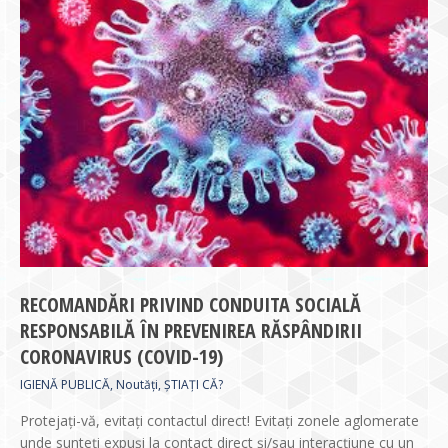
RECOMANDĂRI PRIVIND CONDUITA SOCIALĂ
RESPONSABILĂ ÎN PREVENIREA RĂSPÂNDIRII
CORONAVIRUS (COVID-19)
IGIENĂ PUBLICĂ
,
Noutăți
,
ȘTIAȚI CĂ?
Protejați-vă, evitați contactul direct! Evitați zonele aglomerate
unde sunteți expuși la contact direct și/sau interacțiune cu un