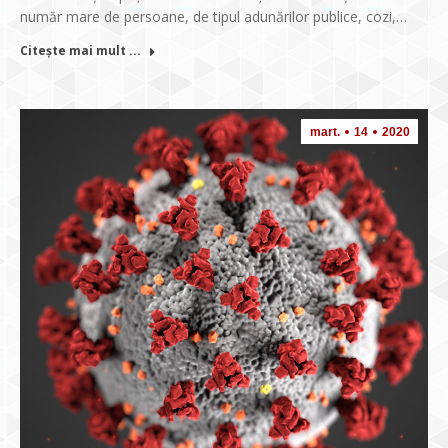
număr mare de persoane, de tipul adunărilor publice, cozi,…
Citește mai mult ...
mart.
14
2020