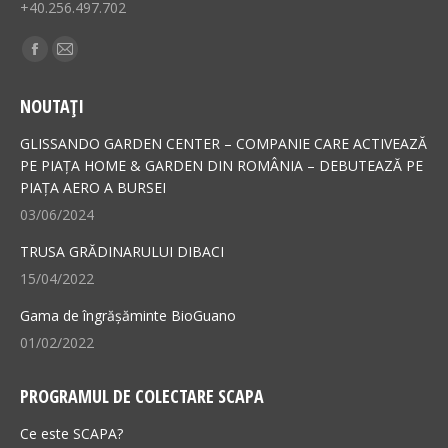
+40.256.497.702
Find us on:
Facebook
Mail
page
page
NOUTAȚI
opens
opens
in
in
GLISSANDO GARDEN CENTER – COMPANIE CARE ACTIVEAZĂ
new
new
PE PIAȚA HOME & GARDEN DIN ROMÂNIA – DEBUTEAZĂ PE
PIAȚA AERO A BURSEI
window
window
03/06/2024
TRUSA GRĂDINARULUI DIBACI
15/04/2022
Gama de îngrășăminte BioGuano
01/02/2022
PROGRAMUL DE COLECTARE SCAPA
Ce este SCAPA?