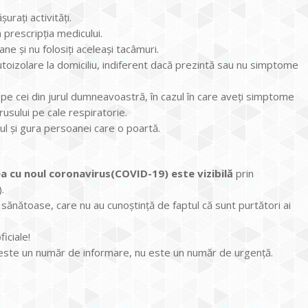
urați activități.
 prescripția medicului.
ne și nu folosiți aceleași tacâmuri.
autoizolare la domiciliu, indiferent dacă prezintă sau nu simptome
pe cei din jurul dumneavoastră, în cazul în care aveți simptome
rusului pe cale respiratorie.
l și gura persoanei care o poartă.
ea cu noul coronavirus(COVID-19) este vizibilă
prin
.
sănătoase, care nu au cunoștință de faptul că sunt purtători ai
iciale!
 este un număr de informare, nu este un număr de urgență.