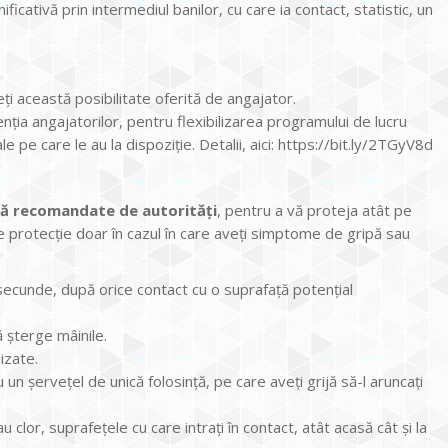
icativă prin intermediul banilor, cu care ia contact, statistic, un
eți această posibilitate oferită de angajator.
nția angajatorilor, pentru flexibilizarea programului de lucru
 pe care le au la dispoziție. Detalii, aici: https://bit.ly/2TGyV8d
ală recomandate de autorități
, pentru a vă proteja atât pe
e protecție doar în cazul în care aveți simptome de gripă sau
secunde, după orice contact cu o suprafață potențial
 șterge mâinile.
izate.
u un șervețel de unică folosință, pe care aveți grijă să-l aruncați
 clor, suprafețele cu care intrați în contact, atât acasă cât și la