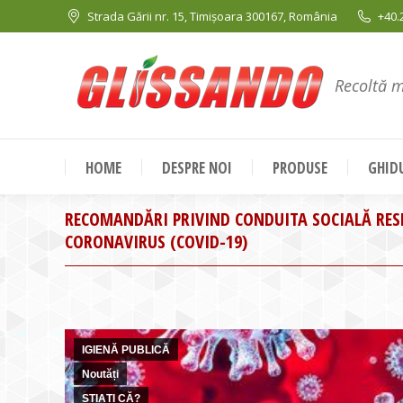
Strada Gării nr. 15, Timișoara 300167, România
+40.
Recoltă 
HOME
DESPRE NOI
PRODUSE
GHIDU
RECOMANDĂRI PRIVIND CONDUITA SOCIALĂ RES
CORONAVIRUS (COVID-19)
IGIENĂ PUBLICĂ
Noutăți
ȘTIAȚI CĂ?