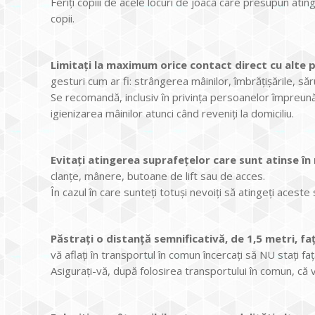
Feriți copiii de acele locuri de joacă care presupun a
copii.
Limitați la maximum orice contact direct cu alte
gesturi cum ar fi: strângerea mâinilor, îmbrățișările, săru
Se recomandă, inclusiv în privința persoanelor împreună 
igienizarea mâinilor atunci când reveniți la domiciliu.
Evitați atingerea suprafețelor care sunt atinse î
clanțe, mânere, butoane de lift sau de acces.
În cazul în care sunteți totuși nevoiți să atingeți aceste
Păstrați o distanță semnificativă, de 1,5 metri, faț
vă aflați în transportul în comun încercați să NU stați fa
Asigurați-vă, după folosirea transportului în comun, că v-