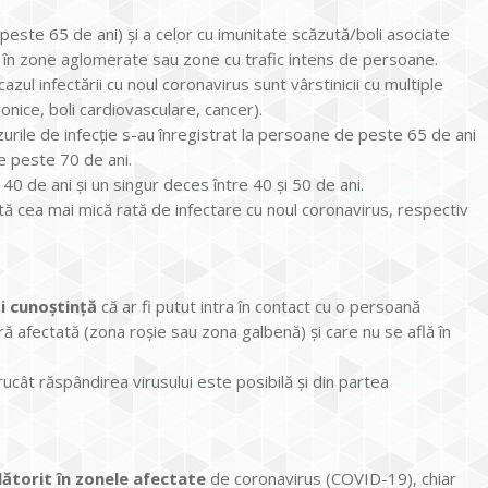
(peste 65 de ani) și a celor cu imunitate scăzută/boli asociate
 în zone aglomerate sau zone cu trafic intens de persoane.
cazul infectării cu noul coronavirus sunt vârstinicii cu multiple
onice, boli cardiovasculare, cancer).
zurile de infecție s-au înregistrat la persoane de peste 65 de ani
e peste 70 de ani.
 40 de ani și un singur deces între 40 și 50 de ani.
strată cea mai mică rată de infectare cu noul coronavirus, respectiv
i cunoștință
că ar fi putut intra în contact cu o persoană
ră afectată (zona roșie sau zona galbenă) și care nu se află în
rucât răspândirea virusului este posibilă și din partea
lătorit în zonele afectate
de coronavirus (COVID-19), chiar