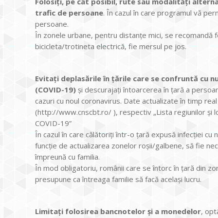
Folosiți, pe cât posibil, rute sau modalități alte
trafic de persoane
. În cazul în care programul vă perm
persoane.
În zonele urbane, pentru distanțe mici, se recomandă fo
bicicleta/trotineta electrică, fie mersul pe jos.
Evitați deplasările în țările care se confruntă cu 
(COVID-19)
și descurajați întoarcerea în țară a persoa
cazuri cu noul coronavirus. Date actualizate în timp real
(http://www.cnscbt.ro/ ), respectiv „Lista regiunilor și 
COVID-19”
În cazul în care călătoriți într-o țară expusă infecției cu
funcție de actualizarea zonelor roșii/galbene, să fie nec
împreună cu familia.
În mod obligatoriu, românii care se întorc în țară din zon
presupune ca întreaga familie să facă același lucru.
Limitați folosirea bancnotelor și a monedelor
, opt