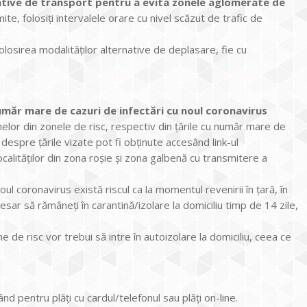
rnative de transport pentru a evita zonele aglomerate de
ite, folosiți intervalele orare cu nivel scăzut de trafic de
losirea modalităților alternative de deplasare, fie cu
număr mare de cazuri de infectări cu noul coronavirus
nelor din zonele de risc, respectiv din țările cu număr mare de
 despre țările vizate pot fi obținute accesând link-ul
localităților din zona roșie și zona galbenă cu transmitere a
 noul coronavirus există riscul ca la momentul revenirii în țară, în
esar să rămâneți în carantină/izolare la domiciliu timp de 14 zile,
e de risc vor trebui să intre în autoizolare la domiciliu, ceea ce
ând pentru plăți cu cardul/telefonul sau plăți on-line.