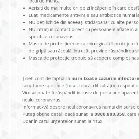
locul de muncă.
Aerisiți de mai multe ori pe zi încăperile în care desfăș
Luați medicamente antivirale sau antibiotice numai la
NU beți lichide din aceeași sticlă/pahar cu alte persoa
NU intrați în contact direct cu persoanele aflate în 
specifice coronavirus.
Masca de protecție/masca chirurgicală îi protejează 
de gripă sau răceală, întrucât previne răspândirea vi
Masca de protecție trebuie să acopere complet nasu
Țineți cont de faptul că
nu în toate cazurile infectar
simptome specifice (tuse, febră, dificultăți în respirație)
Virusul poate fi răspândit inclusiv de persoane aparent 
noului coronavirus.
Informați-vă despre noul coronavirus numai din surse of
Puteți obține detalii dacă sunați la
0800.800.358
, care
Doar în cazul urgențelor sunați la
112
!