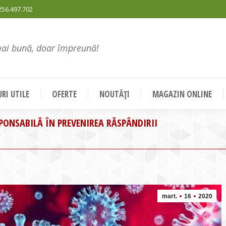
256.497.702
mai bună, doar împreună!
RI UTILE
OFERTE
NOUTĂȚI
MAGAZIN ONLINE
PONSABILĂ ÎN PREVENIREA RĂSPÂNDIRII
You 
mart.
16
2020