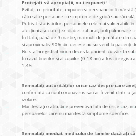
Protejați-vă apropiații, nu-i expuneți!
Evitați, cu prioritate, expunerea persoanelor în vârstă 
către alte persoane cu simptome de gripă sau răceală,
Potrivit statisticilor, persoanele cele mai vulnerabile în 
afecțiuni asociate (ex: diabet zaharat, boli pulmonare cr
În Italia, până pe 9 martie, mai mult de jumătate din ca
și aproximativ 90% din decese au survenit la pacienți d
Nu s-a înregistrat niciun deces la pacienți cu vârsta sub
În cazul tinerilor și al copiilor (0-18 ani) a fost înregi
1,4%.
Semnalați autorităților orice caz despre care aveț
confirmată cu noul coronavirus sau ar fi venit dintr-o ța
izolare.
Manifestați o atitudine preventivă față de orice caz, înt
persoanelor care nu manifestă simptome specifice.
Semnalați imediat medicului de familie dacă ați că