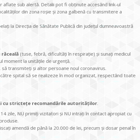
aflate sub alertă. Detalii pot fi obținute accesând link-ul
localităților din zona roșie și zona galbenă cu transmitere a
apelați la Direcția de Sănătate Publică din județul dumneavoastră
 răceală
(tuse, febră, dificultăți în respirație) și sunați medicul
mul moment la unitățile de urgență.
ui, să transmiteți și altor persoane noul coronavirus.
l către spital să se realizeze în mod organizat, respectând toate
ți cu strictețe recomandările autorităților
.
4 zile, NU primiți vizitatori și NU intrați în contact apropiat cu
 produse.
iu riscați amendă de până la 20.000 de lei, precum și dosar penal în