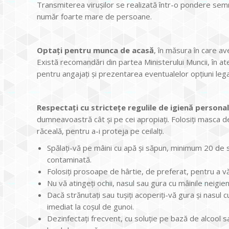
Transmiterea virușilor se realizată într-o pondere semnif
număr foarte mare de persoane.
Optați pentru munca de acasă
, în măsura în care av
Există recomandări din partea Ministerului Muncii, în ate
pentru angajați și prezentarea eventualelor opțiuni legale
Respectați cu strictețe regulile de igienă person
dumneavoastră cât și pe cei apropiați. Folosiți masca d
răceală, pentru a-i proteja pe ceilalți.
Spălați-vă pe mâini cu apă și săpun, minimum 20 de 
contaminată.
Folosiți prosoape de hârtie, de preferat, pentru a vă
Nu vă atingeți ochii, nasul sau gura cu mâinile neigien
Dacă strănutați sau tușiți acoperiți-vă gura și nasul c
imediat la coșul de gunoi.
Dezinfectați frecvent, cu soluție pe bază de alcool sau