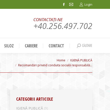
Login
Facebook
Mail
page
page
CONTACTAȚI-NE
opens
opens
+40.256.497.702
in
in
new
new
window
window
SILOZ
CARIERE
CONTACT
CĂUTARE
Search:
are here:
Home
IGIENĂ PUBLICĂ
Recomandări privind conduita socială responsabilă…
CATEGORII ARTICOLE
IGIENĂ PUBLICĂ
(9)