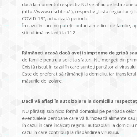
dacă la momentul respectiv NU se aflau pe lista zonelor 
(http://www.cnscbt.ro/ ), respectiv „Lista regiunilor și 
COVID-19”, actualizată periodic.
În cazul în care nu puteți contacta medicul de familie, 
și în ultimă instanță la 112.
Rămâneți acasă dacă aveți simptome de gripă sau
de familie pentru a solicita sfaturi, NU mergeți din pri
Există riscul, în cazul în care sunteți purtător al virusul
Este de preferat să rămâneți la domiciliu, iar transferu
măsurile de izolare.
Dacă vă aflați în autoizolare la domiciliu respecta
NU părăsiți sub nicio formă domiciliul pe perioada celor 1
eventualele persoane care vă furnizează alimente sau
În cazul în care încălcați regimul autoizolării la domicil
cazul în care contribuiți la răspândirea virusului.