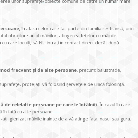
tingerea unor suprafețe/obiecte comune de către un număr mare
 persoane
, în afara celor care fac parte din familia restrânsă, prin
tul obrajilor sau al mâinilor, atingerea fețelor cu mâinile.
cu care locuiți, să NU intrați în contact direct decât după
n mod frecvent și de alte persoane
, precum: balustrade,
 suprafețe, protejați-vă folosind șervețele de unică folosință.
ă de celelalte persoane pe care le întâlniți
. În cazul în care
ță în față cu alte persoane.
ați igienizat mâinile înainte de a vă atinge fața, nasul sau gura.