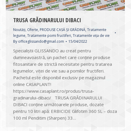
TRUSA GRĂDINARULUI DIBACI
Noutăți
,
Oferte
,
PRODUSE CASĂ ȘI GRĂDINĂ
,
Tratamente
legume
,
Tratamente pomi fructiferi
,
Tratamente vița de vie
By
officeglissando@gmail.com
15/04/2022
Specialiștii GLISSANDO au creat pentru
dumneavoastră, un pachet care conține produse
fitosanitare de strictă necesitate pentru tratarea
legumelor, viței de vie sau a pomilor fructiferi.
Pachetul este disponibil exclusiv pe magazinul
online CASAPLANT!
https://www.casaplant.ro/produs/trusa-
gradinarului-dibaci/ TRUSA GRĂDINARULUI
DIBACI conține următoarele produse, dozate
pentru 10 litri apă: ERBICIDE Glifotim 360 SL – doza
100 ml Penditim (Sharpen) 33…