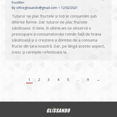
fructiferi
By
officeglissando@gmail.com
12/02/2021
Tuturor ne plac fructele și toți le consumăm sub
diferite forme. Dar tuturor ne plac fructele
sănătoase. Ei bine, în ultimii ani se observă o
preocupare a consumatorului român față de hrana
sănătoasă și o creștere a dorinței de a consuma
fructe din țara noastră. Dar, pe lângă aceste aspect,
cresc și cerințele referitoare la…
1
2
3
4
5
…
9
→