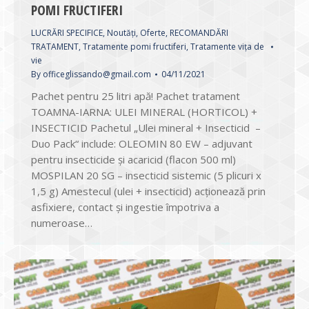
POMI FRUCTIFERI
LUCRĂRI SPECIFICE
,
Noutăți
,
Oferte
,
RECOMANDĂRI
TRATAMENT
,
Tratamente pomi fructiferi
,
Tratamente vița de
vie
By
officeglissando@gmail.com
04/11/2021
Pachet pentru 25 litri apă! Pachet tratament
TOAMNA-IARNA: ULEI MINERAL (HORTICOL) +
INSECTICID Pachetul „Ulei mineral + Insecticid –
Duo Pack“ include: OLEOMIN 80 EW – adjuvant
pentru insecticide și acaricid (flacon 500 ml)
MOSPILAN 20 SG – insecticid sistemic (5 plicuri x
1,5 g) Amestecul (ulei + insecticid) acționează prin
asfixiere, contact și ingestie împotriva a
numeroase…