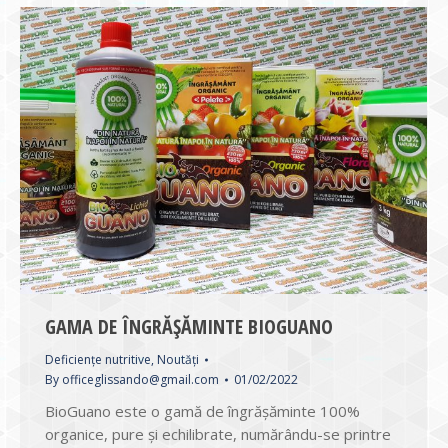
GAMA DE ÎNGRĂȘĂMINTE BIOGUANO
Deficiențe nutritive
,
Noutăți
By
officeglissando@gmail.com
01/02/2022
BioGuano este o gamă de îngrășăminte 100%
organice, pure și echilibrate, numărându-se printre