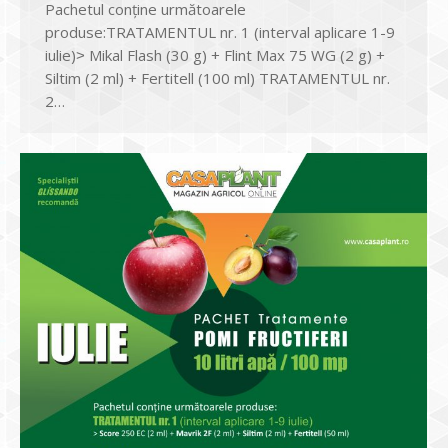
Pachetul conține următoarele
produse:TRATAMENTUL nr. 1 (interval aplicare 1-9
iulie)˃ Mikal Flash (30 g) + Flint Max 75 WG (2 g) +
Siltim (2 ml) + Fertitell (100 ml) TRATAMENTUL nr.
2…