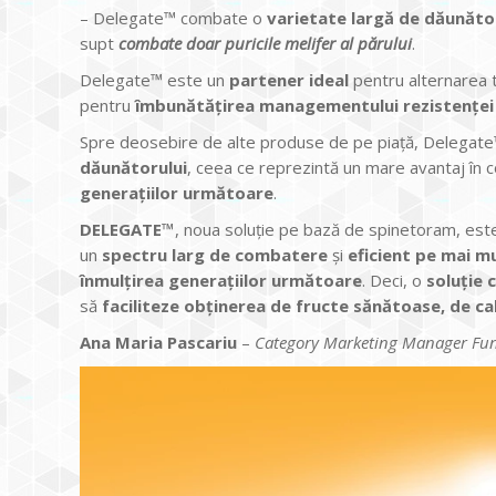
– Delegate™ combate o
varietate largă de dăunăto
supt
combate doar
puricile melifer al părului
.
Delegate™ este un
partener ideal
pentru alternarea t
pentru
îmbunătățirea managementului rezistenței
Spre deosebire de alte produse de pe piață, Delegat
dăunătorului
, ceea ce reprezintă un mare avantaj în 
generațiilor următoare
.
DELEGATE™
, noua soluție pe bază de spinetoram, es
un
spectru larg de combatere
și
eficient pe mai m
înmulțirea generațiilor următoare
. Deci, o
soluție
să
faciliteze obținerea de fructe sănătoase, de ca
Ana Maria Pascariu
–
Category Marketing Manager Fung