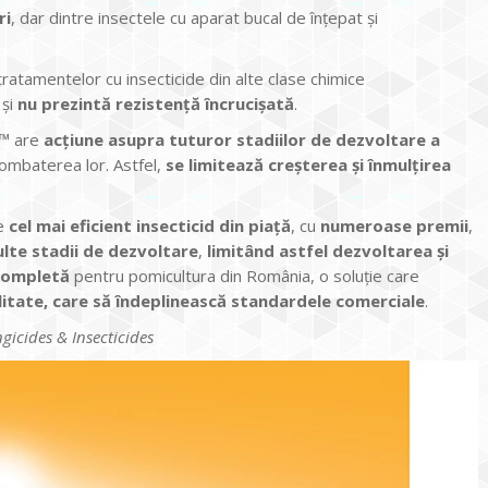
ri
, dar dintre insectele cu aparat bucal de înțepat și
ratamentelor cu insecticide din alte clase chimice
și
nu prezintă rezistență încrucișată
.
e™ are
acțiune asupra tuturor stadiilor de dezvoltare a
combaterea lor. Astfel,
se limitează creșterea și înmulțirea
te
cel mai eficient insecticid din piață
, cu
numeroase premii
,
ulte stadii de dezvoltare
,
limitând astfel dezvoltarea și
 completă
pentru pomicultura din România, o soluție care
litate, care să îndeplinească standardele comerciale
.
icides & Insecticides