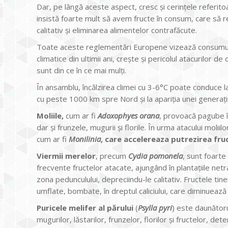
Dar, pe lângă aceste aspect, cresc și cerințele referito
insistă foarte mult să avem fructe în consum, care să
calitativ și eliminarea alimentelor contrafăcute.
Toate aceste reglementări Europene vizează consumul fr
climatice din ultimii ani, crește și pericolul atacurilor de 
sunt din ce în ce mai mulți.
În ansamblu, încălzirea climei cu 3-6°C poate conduce l
cu peste 1000 km spre Nord și la apariția unei generați
Moliile,
cum ar fi
Adoxophyes orana
, provoacă pagube î
dar și frunzele, mugurii și florile. În urma atacului moli
cum ar fi
Monilinia
, care accelereaza putrezirea fru
Viermii merelor
, precum
Cydia pomonela
, sunt foart
frecvente fructelor atacate, ajungând în plantațiile netra
zona pedunculului, depreciindu-le calitativ. Fructele ti
umflate, bombate, în dreptul caliciului, care diminuează
Puricele melifer al părului
(
Psylla pyri
) este daunătoru
mugurilor, lăstarilor, frunzelor, florilor și fructelor, de