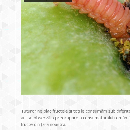
Tuturor ne plac fructele și toți le consumăm sub diferite
ani se observă o preocupare a consumatorului român fa
fructe din țara noastră.