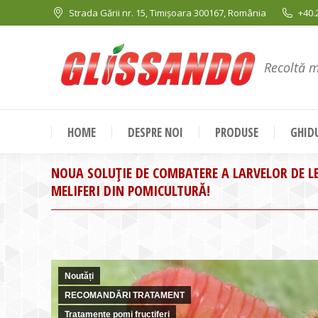
Strada Gării nr. 15, Timișoara 300167, România
+40.
Recoltă 
HOME
DESPRE NOI
PRODUSE
GHIDU
NOUA SOLUȚIE DE COMBATERE A LARVELOR DE LE
MELIFERI DIN POMICULTURĂ!
Noutăți
RECOMANDĂRI TRATAMENT
Tratamente pomi fructiferi