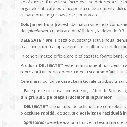
se răsucesc, frunzele se încrețesc, se deformează, rămân
organelor atacate este acoperită cu excremente dulci,
culoare brun negricioasă părților atacate.
Soluția
pentru toți acești dăunători vine de la compani
de
spinetoram
, cu aplicare după înflorit, la doza de 0.3 
DELEGATE™
are la bază o substanță activă nouă, den
o acțiune rapidă asupra viermilor, moliilor și puricilor mel
În condiții meteo dificile are o eficacitate foarte bună, 
Produsul
DELEGATE™
este un instrument nou pentru
reprezintă un pericol pentru mediu și entomofauna utilă
Cele mai importante
caracteristici
ale produsului sunt
– Face parte din clasa spinosinelor, alături de Spinosa
din
grupul 5 pe piața fructelor și legumelor
–
DELEGATE™
are un mod de acțiune care controlează 
o
acțiune rapidă
, de șoc, și o
activitate reziduală î
–
Spinetoram
penetrează
prin frunze în țesuturi și ofer