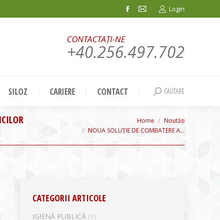
Login
Facebook
Mail
page
page
CONTACTAȚI-NE
opens
opens
+40.256.497.702
in
in
new
new
window
window
SILOZ
CARIERE
CONTACT
CĂUTARE
Search:
ICILOR
You are here:
Home
Noutăți
NOUA SOLUȚIE DE COMBATERE A…
CATEGORII ARTICOLE
IGIENĂ PUBLICĂ
(9)