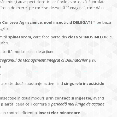
 mici și au aspect clorotic, iar florile avortează. Suprafața
 “roua de miere” pe care se dezvoltă “fumagina”, care dă o
a
Corteva Agriscience
,
noul insecticid DELEGATE™
pe bază
kg/ha.
umită
spinetoram
, care face parte din
clasa SPINOSINELOR
, cu
iferi.
datorită modului unic de acțiune.
Programul de Management Integrat al Daunatorilor
și nu
.
:
d, aceste două substanțe active fiind
singurele insecticide
insectele în două moduri:
prin contact și ingestie
, având
n plantă
, ceea ce îi conferă o
perioadă mai lungă de acțiune
ă un control eficient al
insectelor minatoare
.