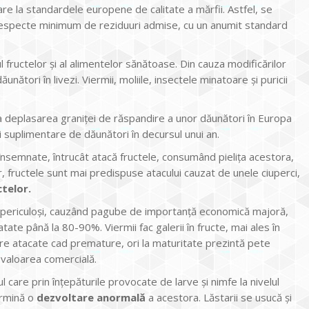
are la standardele europene de calitate a mărfii. Astfel, se
 respecte minimum de reziduuri admise, cu un anumit standard
uctelor și al alimentelor sănătoase. Din cauza modificărilor
dăunători în livezi. Viermii, moliile, insectele minatoare și puricii
a deplasarea graniței de răspandire a unor dăunători în Europa
i suplimentare de dăunători în decursul unui an.
nsemnate, întrucât atacă fructele, consumând pielița acestora,
ilor, fructele sunt mai predispuse atacului cauzat de unele ciuperci,
ctelor.
e periculoși, cauzând pagube de importanță economică majoră,
tate până la 80-90%. Viermii fac galerii în fructe, mai ales în
nere atacate cad premature, ori la maturitate prezintă pete
 valoarea comercială.
l care prin înțepăturile provocate de larve și nimfe la nivelul
termină o
dezvoltare anormală
a acestora. Lăstarii se usucă și