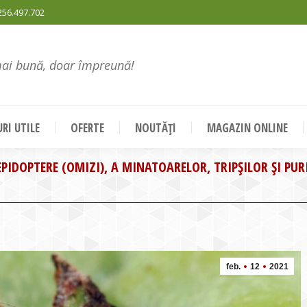
256.497.702
mai bună, doar împreună!
RI UTILE
OFERTE
NOUTĂȚI
MAGAZIN ONLINE
PIDOPTERE (OMIZI), A MINATOARELOR, TRIPȘILOR ȘI PUR
feb.
12
2021