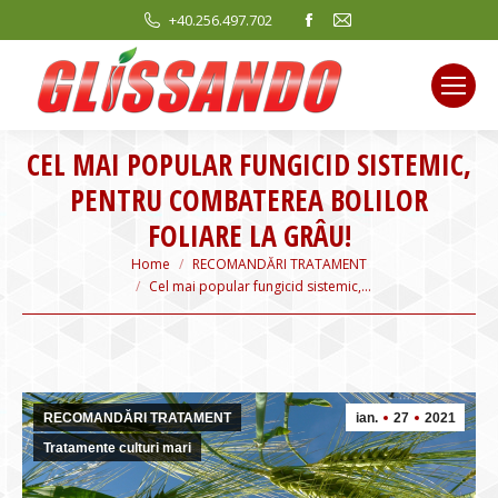
Facebook
Mail
+40.256.497.702
page
page
opens
opens
in
in
new
new
CEL MAI POPULAR FUNGICID SISTEMIC,
window
window
PENTRU COMBATEREA BOLILOR
FOLIARE LA GRÂU!
You are here:
Home
RECOMANDĂRI TRATAMENT
Cel mai popular fungicid sistemic,…
RECOMANDĂRI TRATAMENT
ian.
27
2021
Tratamente culturi mari