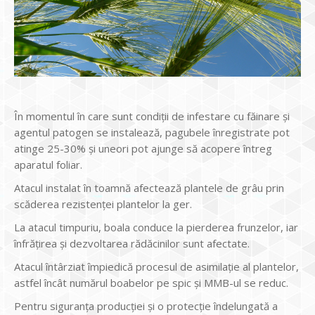
În momentul în care sunt condiții de infestare cu făinare și
agentul patogen se instalează, pagubele înregistrate pot
atinge 25-30% şi uneori pot ajunge să acopere întreg
aparatul foliar.
Atacul instalat în toamnă afectează plantele de grâu prin
scăderea rezistenței plantelor la ger.
La atacul timpuriu, boala conduce la pierderea frunzelor, iar
înfrățirea și dezvoltarea rădăcinilor sunt afectate.
Atacul întârziat împiedică procesul de asimilație al plantelor,
astfel încât numărul boabelor pe spic și MMB-ul se reduc.
Pentru siguranţa producţiei şi o protecţie îndelungată a