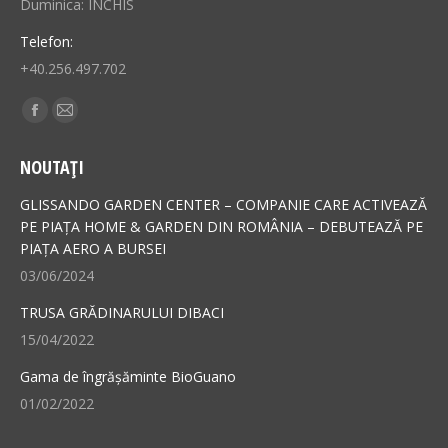
Duminica: ÎNCHIS
Telefon:
+40.256.497.702
Find us on:
Facebook
Mail
page
page
NOUTAȚI
opens
opens
in
in
GLISSANDO GARDEN CENTER – COMPANIE CARE ACTIVEAZĂ
new
new
PE PIAȚA HOME & GARDEN DIN ROMÂNIA – DEBUTEAZĂ PE
PIAȚA AERO A BURSEI
window
window
03/06/2024
TRUSA GRĂDINARULUI DIBACI
15/04/2022
Gama de îngrășăminte BioGuano
01/02/2022