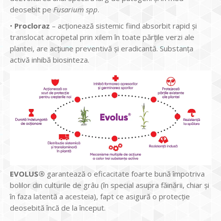
deosebit pe
Fusarium spp
.
•
Procloraz
– acţionează sistemic fiind absorbit rapid și
translocat acropetal prin xilem în toate părţile verzi ale
plantei, are acțiune preventivă și eradicantă. Substanța
activă inhibă biosinteza.
EVOLUS®
garantează o eficacitate foarte bună împotriva
bolilor din culturile de grâu (în special asupra făinării, chiar şi
în faza latentă a acesteia), fapt ce asigură o protecţie
deosebită încă de la început.