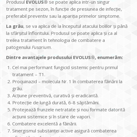
Produsul
EVOLUS®
se poate aplica intr-un singur
tratament pe sezon, în funcţie de presiunea de infecţie,
preferabil preventiv sau la apariţia primelor simptome.
La grâu
, se va aplica de la începutul atacului bolilor şi până
la sfârşitul înfloritului. Produsul se poate aplica și ca al
treilea tratament în tehnologia de combatere a
patogenului
Fusarium
.
Dintre avantajele produsului EVOLUS®, enumerăm:
Cel mai performant fungicid sistemic pentru primul
tratament – T1.
Proquinazid – molecula Nr. 1 în combaterea făinării la
grâu.
Acțiune preventivă, curativă și eradicantă.
Protecție de lungă durată, 6-8 săptămâni.
Protejează frunzele netratate și nou formate datorită
acțiunii sistemice și în stare de vapori.
Combatere excelentă a făinării.
Sinergismul substanței active asigură combaterea