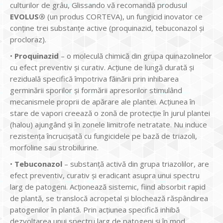
culturilor de grâu, Glissando vă recomandă produsul
EVOLUS®
(un produs CORTEVA), un fungicid inovator ce
conţine trei substanţe active (proquinazid, tebuconazol și
procloraz).
•
Proquinazid
– o moleculă chimică din grupa quinazolinelor
cu efect preventiv și curativ. Acţiune de lungă durată și
reziduală specifică împotriva făinării prin inhibarea
germinării sporilor și formării apresorilor stimulând
mecanismele proprii de apărare ale plantei. Acţiunea în
stare de vapori creează o zonă de protecţie în jurul plantei
(halou) ajungând și în zonele limitrofe netratate. Nu induce
rezistența încrucișată cu fungicidele pe bază de triazoli,
morfoline sau strobilurine.
•
Tebuconazol
– substanţă activă din grupa triazolilor, are
efect preventiv, curativ și eradicant asupra unui spectru
larg de patogeni. Acţionează sistemic, fiind absorbit rapid
de plantă, se translocă acropetal și blochează răspândirea
patogenilor în plantă. Prin acțiunea specifică inhibă
dezvoltarea unui spectru larg de patogeni și în mod