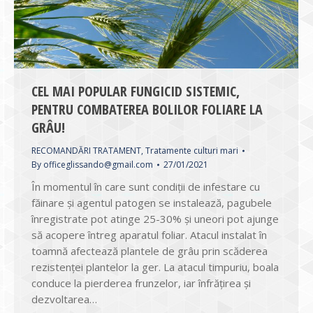
CEL MAI POPULAR FUNGICID SISTEMIC,
PENTRU COMBATEREA BOLILOR FOLIARE LA
GRÂU!
RECOMANDĂRI TRATAMENT
,
Tratamente culturi mari
By
officeglissando@gmail.com
27/01/2021
În momentul în care sunt condiții de infestare cu
făinare și agentul patogen se instalează, pagubele
înregistrate pot atinge 25-30% şi uneori pot ajunge
să acopere întreg aparatul foliar. Atacul instalat în
toamnă afectează plantele de grâu prin scăderea
rezistenței plantelor la ger. La atacul timpuriu, boala
conduce la pierderea frunzelor, iar înfrățirea și
dezvoltarea…