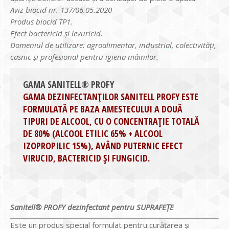
Aviz biocid nr. 137/06.05.2020
Produs biocid TP1.
Efect bactericid și levuricid.
Domeniul de utilizare: agroalimentar, industrial, colectivități,
casnic și profesional pentru igiena mâinilor.
GAMA SANITELL® PROFY
GAMA DEZINFECTANȚILOR SANITELL PROFY ESTE
FORMULATĂ PE BAZA AMESTECULUI A DOUĂ
TIPURI DE ALCOOL, CU O CONCENTRAȚIE TOTALĂ
DE 80% (ALCOOL ETILIC 65% + ALCOOL
IZOPROPILIC 15%), AVÂND PUTERNIC EFECT
VIRUCID, BACTERICID ȘI FUNGICID.
Sanitell® PROFY dezinfectant pentru SUPRAFEȚE
Este un produs special formulat pentru curățarea și