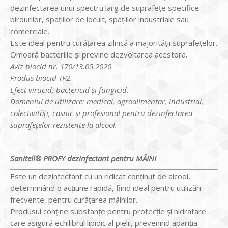
dezinfectarea unui spectru larg de suprafețe specifice
birourilor, spațiilor de locuit, spațiilor industriale sau
comerciale.
Este ideal pentru curățarea zilnică a majorității suprafețelor.
Omoară bacteriile și previne dezvoltarea acestora.
Aviz biocid nr. 170/13.05.2020
Produs biocid TP2.
Efect virucid, bactericid și fungicid.
Domeniul de utilizare: medical, agroalimentar, industrial,
colectivități, casnic și profesional pentru dezinfectarea
suprafețelor rezistente la alcool.
Sanitell® PROFY dezinfectant pentru MÂINI
Este un dezinfectant cu un ridicat conținut de alcool,
determinând o acțiune rapidă, fiind ideal pentru utilizări
frecvente, pentru curățarea mâinilor.
Produsul conține substanțe pentru protecție și hidratare
care asigură echilibrul lipidic al pielii, prevenind apariția