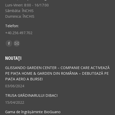
Luni-Vineri: 8:00 - 16/17:00
Sâmbăta: ÎNCHIS
Duminica: ÎNCHIS
Telefon:
+40.256.497.702
Find us on:
Facebook
Mail
page
page
NOUTAȚI
opens
opens
in
in
GLISSANDO GARDEN CENTER – COMPANIE CARE ACTIVEAZĂ
new
new
PE PIAȚA HOME & GARDEN DIN ROMÂNIA – DEBUTEAZĂ PE
PIAȚA AERO A BURSEI
window
window
03/06/2024
TRUSA GRĂDINARULUI DIBACI
15/04/2022
Gama de îngrășăminte BioGuano