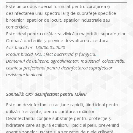
Este un produs special formulat pentru curățarea și
dezinfectarea unui spectru larg de suprafețe specifice
birourilor, spațiilor de locuit, spațiilor industriale sau
comerciale.
Este ideal pentru curățarea zilnică a majorității suprafețelor.
Omoară bacteriile și previne dezvoltarea acestora.
Aviz biocid nr. 138/06.05.2020
Produs biocid TP2. Efect bactericid și fungicid.
Domeniul de utilizare: agroalimentar, industrial, colectivități,
casnic și profesional pentru dezinfectarea suprafețelor
rezistente la alcool.
Sanitell® OXY dezinfectant pentru MÂINI
Este un dezinfectant cu acțiune rapidă, fiind ideal pentru
utilizări frecvente, pentru curățarea mâinilor.
Dezinfectantul conține substanțe pentru protecție și
hidratare care asigură echilibrul lipidic al pielii, prevenind
apariția zonelor uscate și a senzației de piele crăpată.