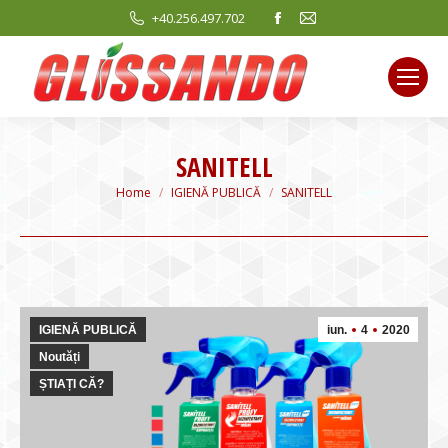
Facebook
Mail
+40.256.497.702
page
page
opens
opens
in
in
new
new
window
window
SANITELL
You are here:
Home
IGIENĂ PUBLICĂ
SANITELL
IGIENĂ PUBLICĂ
iun.
4
2020
Noutăți
ȘTIAȚI CĂ?