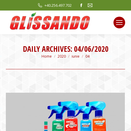
Facebook
Mail
+40.256.497.702
page
page
opens
opens
in
in
new
new
window
window
DAILY ARCHIVES:
04/06/2020
You are here:
Home
2020
iunie
04