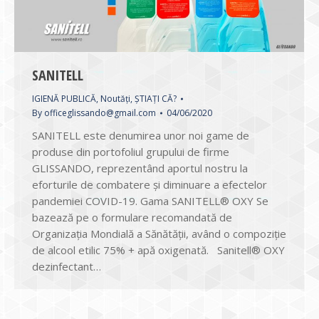
SANITELL
IGIENĂ PUBLICĂ
,
Noutăți
,
ȘTIAȚI CĂ?
By
officeglissando@gmail.com
04/06/2020
SANITELL este denumirea unor noi game de
produse din portofoliul grupului de firme
GLISSANDO, reprezentând aportul nostru la
eforturile de combatere și diminuare a efectelor
pandemiei COVID-19. Gama SANITELL® OXY Se
bazează pe o formulare recomandată de
Organizația Mondială a Sănătății, având o compoziție
de alcool etilic 75% + apă oxigenată. Sanitell® OXY
dezinfectant…