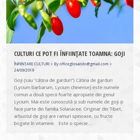
CULTURI CE POT FI ÎNFIINȚATE TOAMNA: GOJI
ÎNFIINȚARE CULTURI
By
officeglissando@gmail.com
24/09/2019
Goji (sau ”cătina de garduri”) Cătina de garduri
(Lycium barbarum, Lycium chinense) este numele
comun a două specii foarte apropiate din genul
Lycium. Mai este cunoscută și sub numele de goji și
face parte din familia Solanacee. Originar din Tibet,
arbustul de goji are ramuri spinoase, cu fructe
bogate în vitamine. Este o specie…