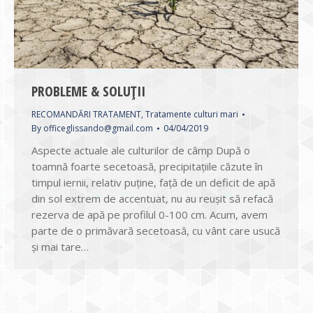
PROBLEME & SOLUȚII
RECOMANDĂRI TRATAMENT
,
Tratamente culturi mari
By
officeglissando@gmail.com
04/04/2019
Aspecte actuale ale culturilor de câmp După o
toamnă foarte secetoasă, precipitaţiile căzute în
timpul iernii, relativ puţine, faţă de un deficit de apă
din sol extrem de accentuat, nu au reuşit să refacă
rezerva de apă pe profilul 0-100 cm. Acum, avem
parte de o primăvară secetoasă, cu vânt care usucă
şi mai tare…