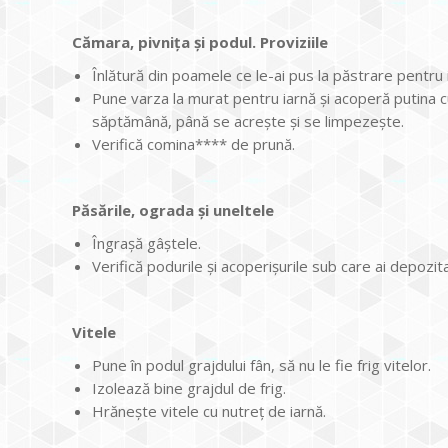
Cămara, pivnița și podul. Proviziile
Înlătură din poamele ce le-ai pus la păstrare pentru i
Pune varza la murat pentru iarnă și acoperă putina c
săptămână, până se acrește și se limpezește.
Verifică comina**** de prună.
Păsările, ograda şi uneltele
Îngrașă gâștele.
Verifică podurile și acoperișurile sub care ai depoz
Vitele
Pune în podul grajdului fân, să nu le fie frig vitelor.
Izolează bine grajdul de frig.
Hrănește vitele cu nutreț de iarnă.