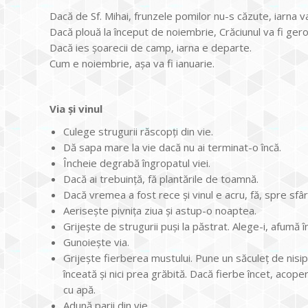
Dacă de Sf. Mihai, frunzele pomilor nu-s căzute, iarna v
Dacă plouă la început de noiembrie, Crăciunul va fi gero
Dacă ies șoarecii de camp, iarna e departe.
Cum e noiembrie, așa va fi ianuarie.
Via și vinul
Culege strugurii răscopți din vie.
Dă sapa mare la vie dacă nu ai terminat-o încă.
Încheie degrabă îngropatul viei.
Dacă ai trebuință, fă plantările de toamnă.
Dacă vremea a fost rece și vinul e acru, fă, spre sfâ
Aerisește pivnița ziua și astup-o noaptea.
Grijește de strugurii puși la păstrat. Alege-i, afum
Gunoiește via.
Grijește fierberea mustului. Pune un săculeț de nisip 
înceată și nici prea grăbită. Dacă fierbe încet, acop
cu apă.
Adună parii din vie.