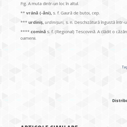
Fig. A muta dintr-un loc în altul.
**
vránă (-ắni),
s. f. Gaură de butoi, cep.
***
urdiniș,
urdinișuri,
s. n. Deschizătură îngustă într-un
****
comină
s. f. (Regional) Tescovină. A clădit o căz
oamenii.
Ta
Distrib