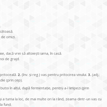
.
apătoasă.
 de omizi.
e, dacă vrei să altoiești iarna, în casă.
noi de grajd.
 pritoceală.
2.
(înv. și reg.) vas pentru pritocirea vinului.
3.
(adj.;
die (prin cep).
butoi în altul, după fermentație, pentru a-l limpezi (prin
 și a turna la loc, de mai multe ori la rând, zeama dintr-un vas cu
la fund.