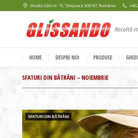
Strada Gării nr. 15, Timișoara 300167, România
+40.
Recoltă 
HOME
DESPRE NOI
PRODUSE
GHIDU
SFATURI DIN BĂTRÂNI – NOIEMBRIE
SFATURI DIN BĂTRÂNI