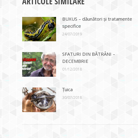
ARTICOLE SIMILARE
BUXUS – dăunători și tratamente
specifice
24/07/2019
SFATURI DIN BĂTRÂNI –
DECEMBRIE
01/12/2018
Ţuica
30/07/2018