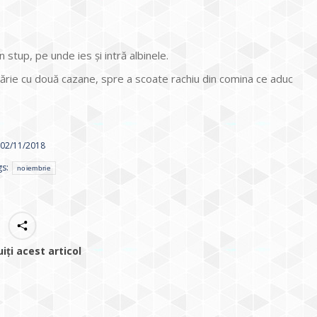
 stup, pe unde ies și intră albinele.
ănărie cu două cazane, spre a scoate rachiu din comina ce aduc
02/11/2018
gs:
noiembrie
uiți acest articol