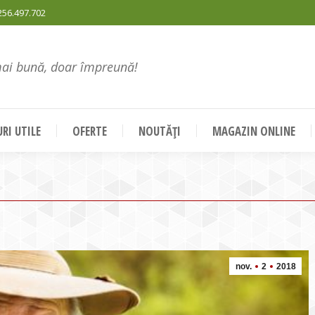
256.497.702
mai bună, doar împreună!
RI UTILE
OFERTE
NOUTĂȚI
MAGAZIN ONLINE
nov.
2
2018