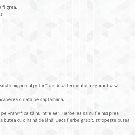
a fi grea.
s.
rșitul lunii, primul pritoc* de după fermentația zgomotoasă.
ă încăperea o dată pe săptămână.
pe vrani** ca să nu intre aer. Fierberea să nu fie nici prea
eră butea cu o haină de lână. Dacă fierbe grăbit, stropește butea