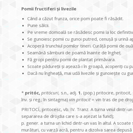
Pomii fructiferi şi livezile
Când a căzut frunza, orice pom poate fi răsădit.
Pune sălcii.
Pe vreme domoală se răsădesc pomii la loc definitiv
Se gunoiesc pomii cu gunoi putred, cenușă și urină 
Acoperă trunchiul pomilor tineri. Curăță pomii de ouă
Seamănă sâmburii de poamă înainte de îngheț.
Fă gropi pentru pomii de plantat primăvara.
Scoate pădureții și așează-i în groapă, acoperiți cu pai
Dacă nu îngheață, mai udă livezile și gunoiește cu gu
*
pritóc,
pritócuri,
s.n., adj.
1.
(pop.) pritocire, pritocit,
înv. și reg.; în sintagma)
vin pritocit
= vin tras de pe droj
PRITOCÍ, pritocesc, vb. IV. Tranz. A turna vinul dintr-un 
separarea de drojdia care s-a așezat la fund);
p. gener. a turna un lichid dintr-un vas în altul. A scoate
murături, cu varză acră, pentru a dizolva sarea depusă 