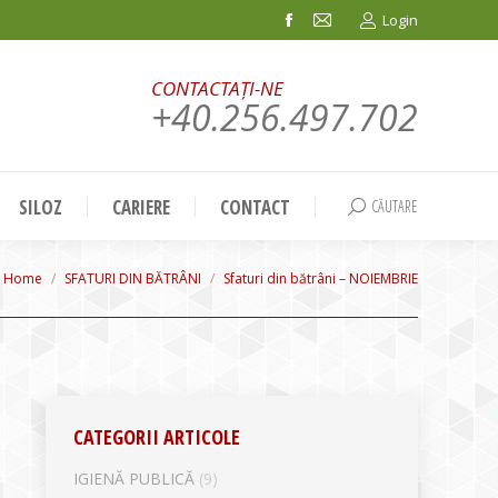
Login
Facebook
Mail
page
page
CONTACTAȚI-NE
opens
opens
+40.256.497.702
in
in
new
new
window
window
SILOZ
CARIERE
CONTACT
CĂUTARE
Search:
You are here:
Home
SFATURI DIN BĂTRÂNI
Sfaturi din bătrâni – NOIEMBRIE
CATEGORII ARTICOLE
IGIENĂ PUBLICĂ
(9)