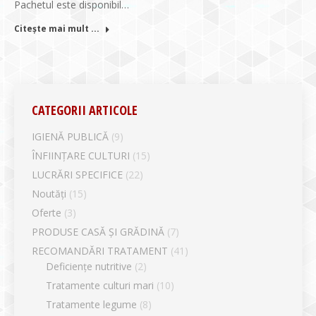
Pachetul este disponibil…
Citește mai mult ...
CATEGORII ARTICOLE
IGIENĂ PUBLICĂ
(9)
ÎNFIINȚARE CULTURI
(15)
LUCRĂRI SPECIFICE
(22)
Noutăți
(15)
Oferte
(3)
PRODUSE CASĂ ȘI GRĂDINĂ
(7)
RECOMANDĂRI TRATAMENT
(41)
Deficiențe nutritive
(2)
Tratamente culturi mari
(10)
Tratamente legume
(8)