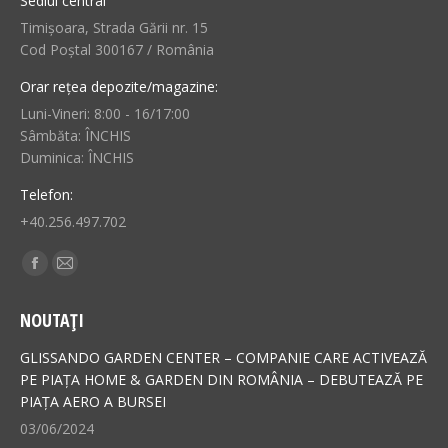
Sediul central
Timișoara, Strada Gării nr. 15
Cod Poștal 300167 / România
Orar rețea depozite/magazine:
Luni-Vineri: 8:00 - 16/17:00
Sâmbăta: ÎNCHIS
Duminica: ÎNCHIS
Telefon:
+40.256.497.702
Find us on:
Facebook
Mail
page
page
NOUTAȚI
opens
opens
in
in
GLISSANDO GARDEN CENTER – COMPANIE CARE ACTIVEAZĂ
new
new
PE PIAȚA HOME & GARDEN DIN ROMÂNIA – DEBUTEAZĂ PE
PIAȚA AERO A BURSEI
window
window
03/06/2024