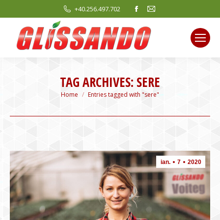
Facebook
Mail
+40.256.497.702
page
page
opens
opens
in
in
new
new
window
window
TAG ARCHIVES:
SERE
You are here:
Home
Entries tagged with "sere"
ian.
7
2020