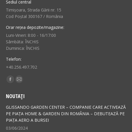
Sediul central
Timișoara, Strada Gării nr. 15
Cod Poștal 300167 / România
Orar rețea depozite/magazine:
Luni-Vineri: 8:00 - 16/17:00
Sâmbăta: ÎNCHIS
Duminica: ÎNCHIS
Telefon:
+40.256.497.702
Find us on:
Facebook
Mail
page
page
NOUTAȚI
opens
opens
in
in
GLISSANDO GARDEN CENTER – COMPANIE CARE ACTIVEAZĂ
new
new
PE PIAȚA HOME & GARDEN DIN ROMÂNIA – DEBUTEAZĂ PE
PIAȚA AERO A BURSEI
window
window
03/06/2024