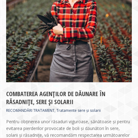
COMBATEREA AGENŢILOR DE DĂUNARE ÎN
RĂSADNIŢE, SERE ŞI SOLARII
RECOMANDĂRI TRATAMENT
,
Tratamente sere și solarii
Pentru obţinerea unor răsaduri viguroase, sănătoase şi pentru
evitarea pierderilor provocate de boli şi dăunători în sere,
solarii şi răsadniţe, vă recomandăm respectarea următoarelor