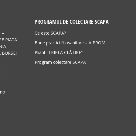
PROGRAMUL DE COLECTARE SCAPA
 –
Ce este SCAPA?
PE PIAȚA
Bune practici fitosanitare – AIPROM
IA –
Pliant ”TRIPLA CLĂTIRE”
 BURSEI
Program colectare SCAPA
I
ano