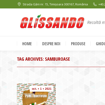
Strada Gării nr. 15, Timișoara 300167, România
+40.
Recoltă 
HOME
DESPRE NOI
PRODUSE
GHIDU
TAG ARCHIVES:
SAMBUROASE
oct.
1
2021