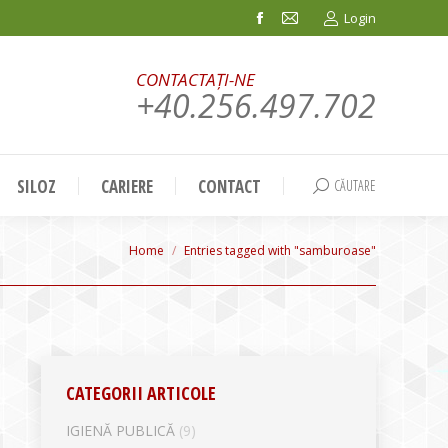
Login
Facebook
Mail
page
page
CONTACTAȚI-NE
opens
opens
+40.256.497.702
in
in
new
new
window
window
SILOZ
CARIERE
CONTACT
CĂUTARE
Search:
You are here:
Home
Entries tagged with "samburoase"
CATEGORII ARTICOLE
IGIENĂ PUBLICĂ
(9)