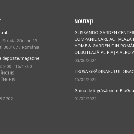
T
NOUTAȚI
tral
GLISSANDO GARDEN CENTER
COMPANIE CARE ACTIVEAZĂ 
 Strada Gării nr. 15
HOME & GARDEN DIN ROMÂN
al 300167 / România
DEBUTEAZĂ PE PIAȚA AERO A
a depozite/magazine:
03/06/2024
i: 8:00 - 16/17:00
TRUSA GRĂDINARULUI DIBAC
 ÎNCHIS
: ÎNCHIS
15/04/2022
Gama de îngrășăminte BioGu
497.702
01/02/2022
n:
ok
il
ge
ens