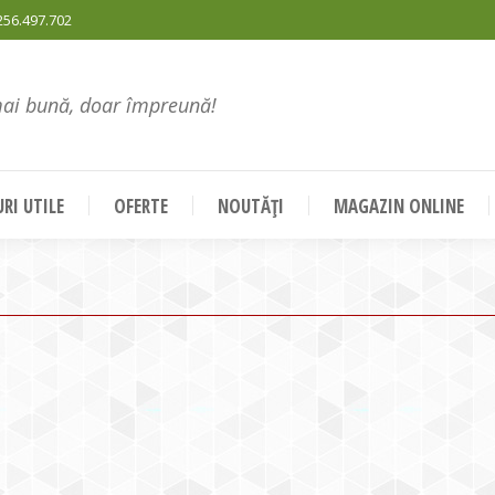
256.497.702
mai bună, doar împreună!
RI UTILE
OFERTE
NOUTĂȚI
MAGAZIN ONLINE