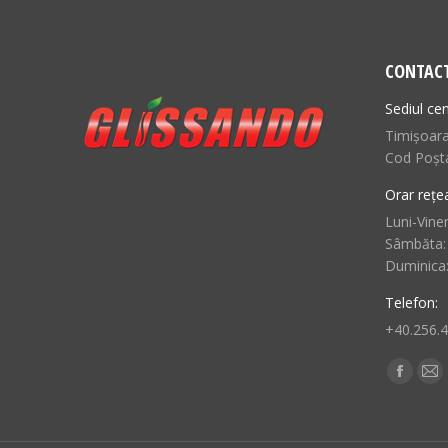
CONTAC
Sediul cen
Timișoara,
Cod Poșt
Orar rețe
Luni-Viner
Sâmbăta:
Duminica
Telefon:
+40.256.
Find us o
Facebo
Ma
page
pa
opens
op