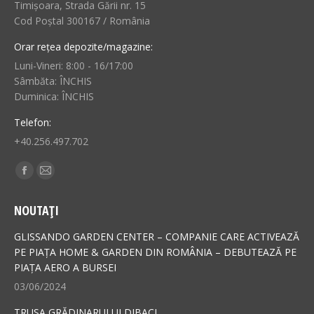
Timișoara, Strada Gării nr. 15
Cod Poștal 300167 / România
Orar rețea depozite/magazine:
Luni-Vineri: 8:00 - 16/17:00
Sâmbăta: ÎNCHIS
Duminica: ÎNCHIS
Telefon:
+40.256.497.702
Find us on:
Facebook
Mail
page
page
NOUTAȚI
opens
opens
in
in
GLISSANDO GARDEN CENTER – COMPANIE CARE ACTIVEAZĂ
new
new
PE PIAȚA HOME & GARDEN DIN ROMÂNIA – DEBUTEAZĂ PE
PIAȚA AERO A BURSEI
window
window
03/06/2024
TRUSA GRĂDINARULUI DIBACI