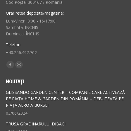
Cod Poștal 300167 / România
Orar rețea depozite/magazine:
Luni-Vineri: 8:00 - 16/17:00
Sâmbăta: ÎNCHIS
Duminica: ÎNCHIS
Telefon:
+40.256.497.702
Find us on:
Facebook
Mail
page
page
NOUTAȚI
opens
opens
in
in
GLISSANDO GARDEN CENTER – COMPANIE CARE ACTIVEAZĂ
new
new
PE PIAȚA HOME & GARDEN DIN ROMÂNIA – DEBUTEAZĂ PE
PIAȚA AERO A BURSEI
window
window
03/06/2024
TRUSA GRĂDINARULUI DIBACI