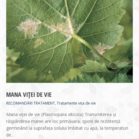
MANA VIȚEI DE VIE
RECOMANDĂRI TRATAMENT
,
Tratamente vița de vie
Mana viţei de vie (Plasmopara viticola) Transmiterea și
răspândirea manei are loc primăvara, sporii de rezistenţă
germinând la suprafața solului îmbibat cu apă, la temperaturi
de…