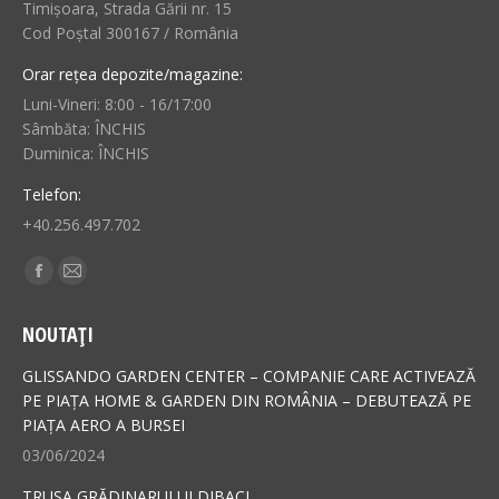
Timișoara, Strada Gării nr. 15
Cod Poștal 300167 / România
Orar rețea depozite/magazine:
Luni-Vineri: 8:00 - 16/17:00
Sâmbăta: ÎNCHIS
Duminica: ÎNCHIS
Telefon:
+40.256.497.702
Find us on:
Facebook
Mail
page
page
NOUTAȚI
opens
opens
in
in
GLISSANDO GARDEN CENTER – COMPANIE CARE ACTIVEAZĂ
new
new
PE PIAȚA HOME & GARDEN DIN ROMÂNIA – DEBUTEAZĂ PE
PIAȚA AERO A BURSEI
window
window
03/06/2024
TRUSA GRĂDINARULUI DIBACI