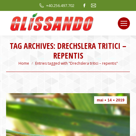
Facebook
Mail
+40.256.497.702
page
page
opens
opens
in
in
new
new
TAG ARCHIVES:
DRECHSLERA TRITICI –
window
window
REPENTIS
You are here:
Home
Entries tagged with "Drechslera tritici – repentis"
mai
14
2019