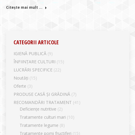
Citește mai mult ...
CATEGORII ARTICOLE
IGIENĂ PUBLICĂ
(9)
ÎNFIINȚARE CULTURI
(15)
LUCRĂRI SPECIFICE
(22)
Noutăți
(15)
Oferte
(3)
PRODUSE CASĂ ȘI GRĂDINĂ
(7)
RECOMANDĂRI TRATAMENT
(41)
Deficiențe nutritive
(2)
Tratamente culturi mari
(10)
Tratamente legume
(8)
Tratamente pomi fructiferi
(15)