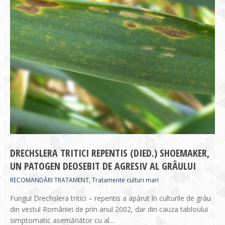
DRECHSLERA TRITICI REPENTIS (DIED.) SHOEMAKER,
UN PATOGEN DEOSEBIT DE AGRESIV AL GRÂULUI
RECOMANDĂRI TRATAMENT
,
Tratamente culturi mari
Fungul Drechslera tritici – repentis a apărut în culturile de grâu
din vestul României de prin anul 2002, dar din cauza tabloului
simptomatic asemănător cu al…