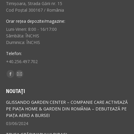
Timișoara, Strada Gării nr. 15
Cod Poștal 300167 / România
Orar rețea depozite/magazine:
Luni-Vineri: 8:00 - 16/17:00
Sâmbăta: ÎNCHIS
Duminica: ÎNCHIS
Telefon:
+40.256.497.702
Find us on:
Facebook
Mail
page
page
NOUTAȚI
opens
opens
in
in
GLISSANDO GARDEN CENTER – COMPANIE CARE ACTIVEAZĂ
new
new
PE PIAȚA HOME & GARDEN DIN ROMÂNIA – DEBUTEAZĂ PE
PIAȚA AERO A BURSEI
window
window
03/06/2024