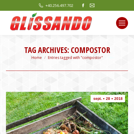
Facebook
Mail
+40.256.497.702
page
page
opens
opens
in
in
new
new
window
window
TAG ARCHIVES:
COMPOSTOR
You are here:
Home
Entries tagged with "compostor"
sept.
28
2018