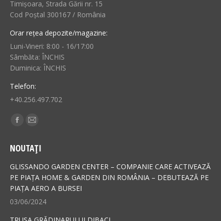
Timișoara, Strada Gării nr. 15
Cod Poștal 300167 / România
Orar rețea depozite/magazine:
Luni-Vineri: 8:00 - 16/17:00
Sâmbăta: ÎNCHIS
Duminica: ÎNCHIS
Telefon:
+40.256.497.702
Find us on:
Facebook
Mail
page
page
NOUTAȚI
opens
opens
in
in
GLISSANDO GARDEN CENTER – COMPANIE CARE ACTIVEAZĂ
new
new
PE PIAȚA HOME & GARDEN DIN ROMÂNIA – DEBUTEAZĂ PE
PIAȚA AERO A BURSEI
window
window
03/06/2024
TRUSA GRĂDINARULUI DIBACI