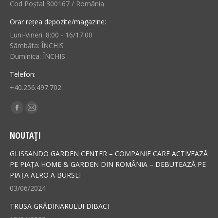
Cod Poștal 300167 / România
Orar rețea depozite/magazine:
Luni-Vineri: 8:00 - 16/17:00
Sâmbăta: ÎNCHIS
Duminica: ÎNCHIS
Telefon:
+40.256.497.702
Find us on:
Facebook
Mail
page
page
NOUTAȚI
opens
opens
in
in
GLISSANDO GARDEN CENTER – COMPANIE CARE ACTIVEAZĂ
new
new
PE PIAȚA HOME & GARDEN DIN ROMÂNIA – DEBUTEAZĂ PE
PIAȚA AERO A BURSEI
window
window
03/06/2024
TRUSA GRĂDINARULUI DIBACI