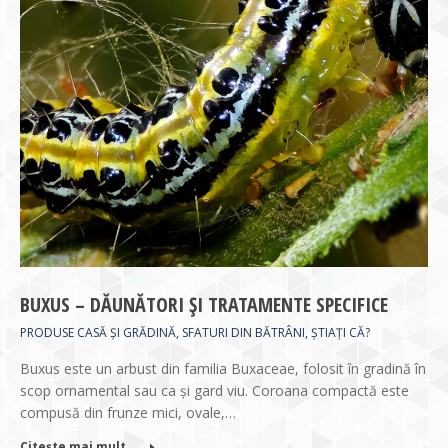
BUXUS – DĂUNĂTORI ȘI TRATAMENTE SPECIFICE
PRODUSE CASĂ ȘI GRĂDINĂ
,
SFATURI DIN BĂTRÂNI
,
ȘTIAȚI CĂ?
Buxus este un arbust din familia Buxaceae, folosit în gradină în
scop ornamental sau ca și gard viu. Coroana compactă este
compusă din frunze mici, ovale,…
Citește mai mult ...