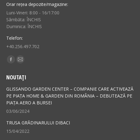
Orar rețea depozite/magazine:
Luni-Vineri: 8:00 - 16/17:00
Sâmbăta: ÎNCHIS
Duminica: ÎNCHIS
Telefon:
+40.256.497.702
Find us on:
Facebook
Mail
page
page
NOUTAȚI
opens
opens
in
in
GLISSANDO GARDEN CENTER – COMPANIE CARE ACTIVEAZĂ
new
new
PE PIAȚA HOME & GARDEN DIN ROMÂNIA – DEBUTEAZĂ PE
PIAȚA AERO A BURSEI
window
window
03/06/2024
TRUSA GRĂDINARULUI DIBACI
15/04/2022