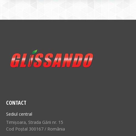
CONTACT
Sediul central
Timișoara, Strada Gării nr. 15
Cod Poștal 300167 / România