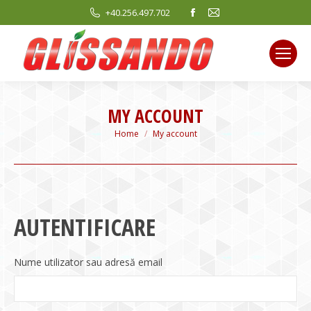
Facebook
Mail
+40.256.497.702
page
page
opens
opens
in
in
new
new
window
window
MY ACCOUNT
You are here:
Home
My account
AUTENTIFICARE
Nume utilizator sau adresă email