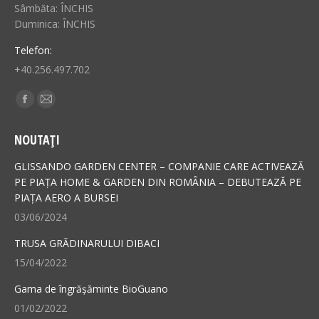
Sâmbăta: ÎNCHIS
Duminica: ÎNCHIS
Telefon:
+40.256.497.702
Find us on:
Facebook
Mail
page
page
NOUTAȚI
opens
opens
in
in
GLISSANDO GARDEN CENTER – COMPANIE CARE ACTIVEAZĂ
new
new
PE PIAȚA HOME & GARDEN DIN ROMÂNIA – DEBUTEAZĂ PE
PIAȚA AERO A BURSEI
window
window
03/06/2024
TRUSA GRĂDINARULUI DIBACI
15/04/2022
Gama de îngrășăminte BioGuano
01/02/2022