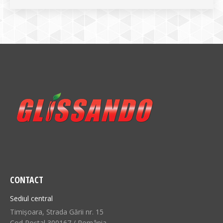
CONTACT
Sediul central
Timișoara, Strada Gării nr. 15
Cod Poștal 300167 / România