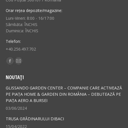
Orar rețea depozite/magazine:
Luni-Vineri: 8:00 - 16/17:00
Sâmbăta: ÎNCHIS
Duminica: ÎNCHIS
Telefon:
+40.256.497.702
Find us on:
Facebook
Mail
page
page
NOUTAȚI
opens
opens
in
in
GLISSANDO GARDEN CENTER – COMPANIE CARE ACTIVEAZĂ
new
new
PE PIAȚA HOME & GARDEN DIN ROMÂNIA – DEBUTEAZĂ PE
PIAȚA AERO A BURSEI
window
window
03/06/2024
TRUSA GRĂDINARULUI DIBACI
15/04/2022