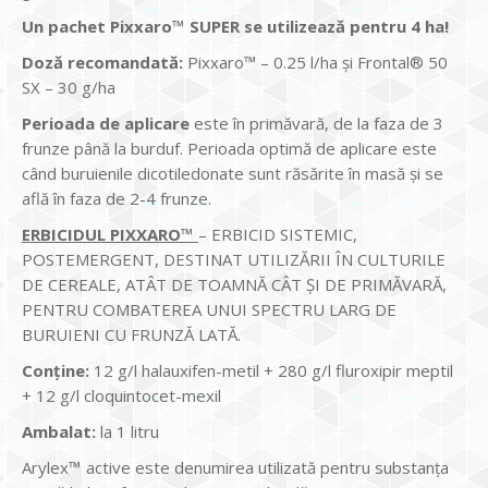
Un pachet Pixxaro™ SUPER se utilizează pentru 4 ha!
Doză recomandată:
Pixxaro™ – 0.25 l/ha și Frontal® 50
SX – 30 g/ha
Perioada de aplicare
este în primăvară, de la faza de 3
frunze până la burduf. Perioada optimă de aplicare este
când buruienile dicotiledonate sunt răsărite în masă și se
află în faza de 2-4 frunze.
ERBICIDUL PIXXARO™
– ERBICID SISTEMIC,
POSTEMERGENT, DESTINAT UTILIZĂRII ÎN CULTURILE
DE CEREALE, ATÂT DE TOAMNĂ CÂT ȘI DE PRIMĂVARĂ,
PENTRU COMBATEREA UNUI SPECTRU LARG DE
BURUIENI CU FRUNZĂ LATĂ.
Conține:
12 g/l halauxifen-metil + 280 g/l fluroxipir meptil
+ 12 g/l cloquintocet-mexil
Ambalat:
la 1 litru
Arylex
™
active este denumirea utilizată pentru substanţa