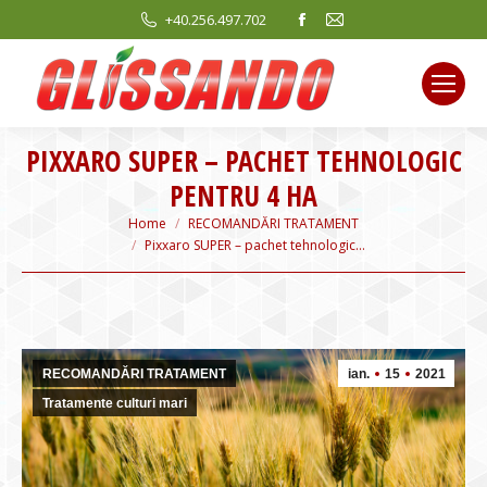
Facebook
Mail
+40.256.497.702
page
page
opens
opens
in
in
new
new
PIXXARO SUPER – PACHET TEHNOLOGIC
window
window
PENTRU 4 HA
You are here:
Home
RECOMANDĂRI TRATAMENT
Pixxaro SUPER – pachet tehnologic…
RECOMANDĂRI TRATAMENT
ian.
15
2021
Tratamente culturi mari