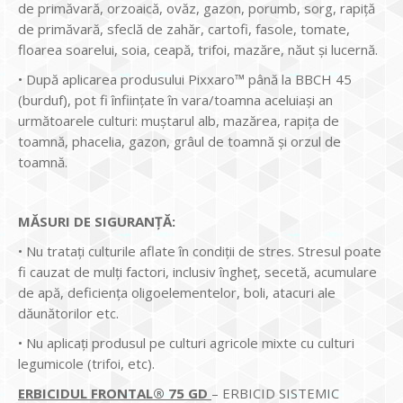
de primăvară, orzoaică, ovăz, gazon, porumb, sorg, rapiţă
de primăvară, sfeclă de zahăr, cartofi, fasole, tomate,
floarea soarelui, soia, ceapă, trifoi, mazăre, năut și lucernă.
• După aplicarea produsului Pixxaro™ până la BBCH 45
(burduf), pot fi înființate în vara/toamna aceluiași an
următoarele culturi: muștarul alb, mazărea, rapiţa de
toamnă, phacelia, gazon, grâul de toamnă și orzul de
toamnă.
MĂSURI DE SIGURANȚĂ:
• Nu trataţi culturile aflate în condiţii de stres. Stresul poate
fi cauzat de mulţi factori, inclusiv îngheţ, secetă, acumulare
de apă, deficienţa oligoelementelor, boli, atacuri ale
dăunătorilor etc.
• Nu aplicaţi produsul pe culturi agricole mixte cu culturi
legumicole (trifoi, etc).
ERBICIDUL FRONTAL® 75 GD
– ERBICID SISTEMIC