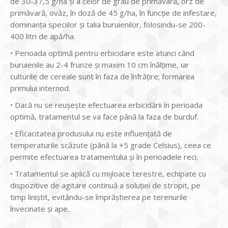
de 30-37,5 g/ha și a celor de grâu de primăvară, orz de
primăvară, ovăz, în doză de 45 g/ha, în funcție de infestare,
dominanța speciilor și talia buruienilor, folosindu-se 200-
400 litri de apă/ha.
• Perioada optimă pentru erbicidare este atunci când
buruienile au 2-4 frunze și maxim 10 cm înălțime, iar
culturile de cereale sunt în faza de înfrățire; formarea
primului internod.
• Dacă nu se reușește efectuarea erbicidării în perioada
optimă, tratamentul se va face până la faza de burduf.
• Eficacitatea produsului nu este influențată de
temperaturile scăzute (până la +5 grade Celsius), ceea ce
permite efectuarea tratamentului și în perioadele reci.
• Tratamentul se aplică cu mijloace terestre, echipate cu
dispozitive de agitare continuă a soluției de stropit, pe
timp liniștit, evitându-se împrăștierea pe terenurile
învecinate și ape.