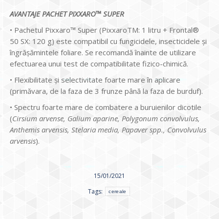
AVANTAJE PACHET PIXXARO™ SUPER
• Pachetul Pixxaro™ Super (PixxaroTM: 1 litru + Frontal®
50 SX: 120 g) este compatibil cu fungicidele, insecticidele și
îngrășămintele foliare. Se recomandă înainte de utilizare
efectuarea unui test de compatibilitate fizico-chimică.
• Flexibilitate și selectivitate foarte mare în aplicare
(primăvara, de la faza de 3 frunze până la faza de burduf).
• Spectru foarte mare de combatere a buruienilor dicotile
(
Cirsium arvense, Galium aparine, Polygonum convolvulus,
Anthemis arvensis, Stelaria media, Papaver spp., Convolvulus
arvensis
).
15/01/2021
Tags:
cereale