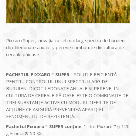
Pixxaro Super, inovația cu cel mai larg spectru de buruieni
dicotiledonate anuale și perene combătute din cultura de
cereale păioase
PACHETUL PIXXARO™ SUPER
– SOLUȚIE EFICIENTĂ
PENTRU CONTROLUL UNUI SPECTRU LARG DE
BURUIENI DICOTILEDONATE ANUALE ȘI PERENE, ÎN
CULTURA DE CEREALE PĂIOASE. ESTE O COMBINAȚIE DE
TREI SUBSTANȚE ACTIVE CU MODURI DIFERITE DE
ACȚIUNE CE ASIGURĂ PREVENIREA APARIȚIEI
FENOMENULUI DE REZISTENȚĂ.
Pachetul Pixxaro™ SUPER conține:
1 litru Pixxaro™ și 120
g Frontal® 50 SX.