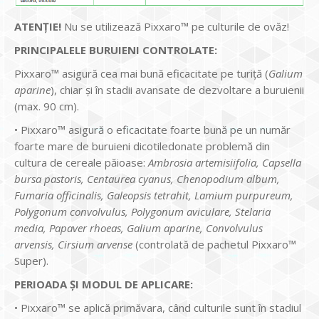
ATENȚIE!
Nu se utilizează Pixxaro™ pe culturile de ovăz!
PRINCIPALELE BURUIENI CONTROLATE:
Pixxaro™ asigură cea mai bună eficacitate pe turiță (
Galium
aparine
), chiar și în stadii avansate de dezvoltare a buruienii
(max. 90 cm).
• Pixxaro™ asigură o eficacitate foarte bună pe un număr
foarte mare de buruieni dicotiledonate problemă din
cultura de cereale păioase:
Ambrosia artemisiifolia, Capsella
bursa pastoris, Centaurea cyanus, Chenopodium album,
Fumaria officinalis, Galeopsis tetrahit, Lamium purpureum,
Polygonum convolvulus, Polygonum aviculare, Stelaria
media, Papaver rhoeas, Galium aparine, Convolvulus
arvensis, Cirsium arvense
(controlată de pachetul Pixxaro™
Super).
PERIOADA ȘI MODUL DE APLICARE:
• Pixxaro™ se aplică primăvara, când culturile sunt în stadiul