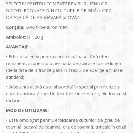
SELECTIV PENTRU COMBATEREA BURUIENILOR
DICOTILEDONATE DIN CULTURILE DE GRÂU, ORZ,
ORZOAICĂ DE PRIMĂVARĂ ȘI OVĂZ.
Conține:
50% tribenuron metil
Ambalat:
la 120 g
AVANTAJE:
• Erbicid selectiv pentru cereale păioase, fără efect
remanent, acoperind o perioadă de aplicare foarte lungă
(de la faza de 3 frunze până în stadiul de apariție a frunzei
stindard).
• Substanța activă este absorbită în special prin frunze și
este translocată rapid în țesuturile în creștere, din frunze și
rădăcini.
MOD DE UTILIZARE:
• Este omologat pentru erbicidarea culturilor de grâu de
toamnă, secară de toamnă, orz de toamnă, triticale în doză