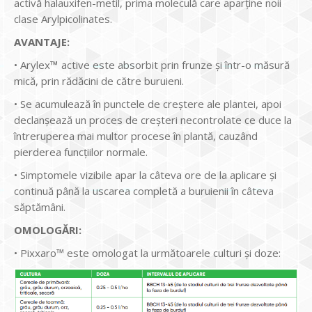
activă halauxifen-metil, prima moleculă care aparține noii
clase Arylpicolinates.
AVANTAJE:
• Arylex
™
active este absorbit prin frunze și într-o măsură
mică, prin rădăcini de către buruieni.
• Se acumulează în punctele de creștere ale plantei, apoi
declanșează un proces de creșteri necontrolate ce duce la
întreruperea mai multor procese în plantă, cauzând
pierderea funcțiilor normale.
• Simptomele vizibile apar la câteva ore de la aplicare și
continuă până la uscarea completă a buruienii în câteva
săptămâni.
OMOLOGĂRI:
• Pixxaro™ este omologat la următoarele culturi și doze: