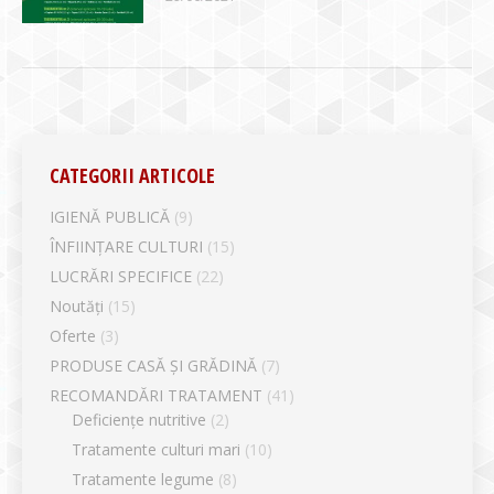
CATEGORII ARTICOLE
IGIENĂ PUBLICĂ
(9)
ÎNFIINȚARE CULTURI
(15)
LUCRĂRI SPECIFICE
(22)
Noutăți
(15)
Oferte
(3)
PRODUSE CASĂ ȘI GRĂDINĂ
(7)
RECOMANDĂRI TRATAMENT
(41)
Deficiențe nutritive
(2)
Tratamente culturi mari
(10)
Tratamente legume
(8)