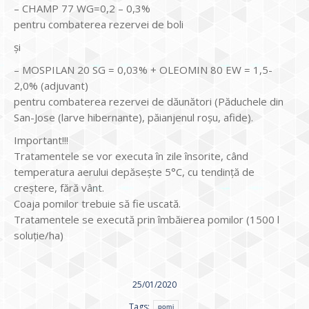
– CHAMP 77 WG=0,2 – 0,3%
pentru combaterea rezervei de boli
și
– MOSPILAN 20 SG = 0,03% + OLEOMIN 80 EW = 1,5-
2,0% (adjuvant)
pentru combaterea rezervei de dăunători (Păduchele din
San-Jose (larve hibernante), păianjenul roşu, afide).
Important!!!
Tratamentele se vor executa în zile însorite, când
temperatura aerului depăseşte 5°C, cu tendinţă de
creştere, fără vânt.
Coaja pomilor trebuie să fie uscată.
Tratamentele se execută prin îmbăierea pomilor (1500 l
soluţie/ha)
25/01/2020
Tags:
pomi