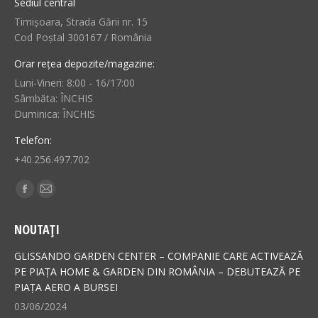
Sediul central
Timișoara, Strada Gării nr. 15
Cod Poștal 300167 / România
Orar rețea depozite/magazine:
Luni-Vineri: 8:00 - 16/17:00
Sâmbăta: ÎNCHIS
Duminica: ÎNCHIS
Telefon:
+40.256.497.702
Find us on:
Facebook
Mail
page
page
NOUTAȚI
opens
opens
in
in
GLISSANDO GARDEN CENTER – COMPANIE CARE ACTIVEAZĂ
new
new
PE PIAȚA HOME & GARDEN DIN ROMÂNIA – DEBUTEAZĂ PE
PIAȚA AERO A BURSEI
window
window
03/06/2024