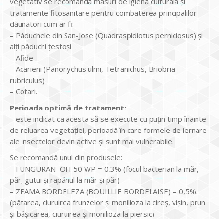
vegetativ se recomandă măsuri de igienă culturală şi
tratamente fitosanitare pentru combaterea principalilor
dăunători cum ar fi:
– Păduchele din San-Jose (Quadraspidiotus perniciosus) şi
alţi păduchi ţestoși
– Afide
– Acarieni (Panonychus ulmi, Tetranichus, Briobria
rubriculus)
– Cotari.
Perioada optimă de tratament:
– este indicat ca acesta să se execute cu puţin timp înainte
de reluarea vegetaţiei, perioadă în care formele de iernare
ale insectelor devin active şi sunt mai vulnerabile.
Se recomandă unul din produsele:
– FUNGURAN–OH 50 WP = 0,3% (focul bacterian la măr,
păr, gutui şi rapănul la măr şi păr)
– ZEAMA BORDELEZA (BOUILLIE BORDELAISE) = 0,5%.
(pătarea, ciuruirea frunzelor şi monilioza la cireş, vişin, prun
şi băşicarea, ciuruirea şi monilioza la piersic)