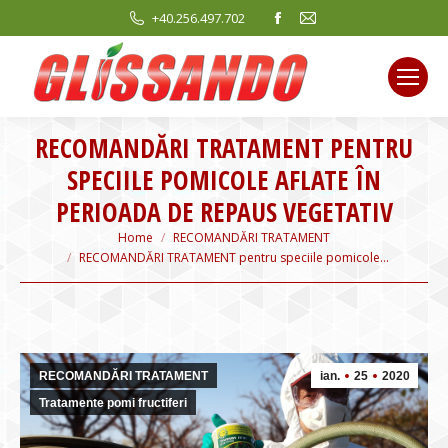
Facebook
Mail
+40.256.497.702
page
page
opens
opens
in
in
new
new
RECOMANDĂRI TRATAMENT PENTRU
window
window
SPECIILE POMICOLE AFLATE ÎN
PERIOADA DE REPAUS VEGETATIV
You are here:
Home
RECOMANDĂRI TRATAMENT
RECOMANDĂRI TRATAMENT pentru speciile pomicole…
RECOMANDĂRI TRATAMENT
ian.
25
2020
Tratamente pomi fructiferi