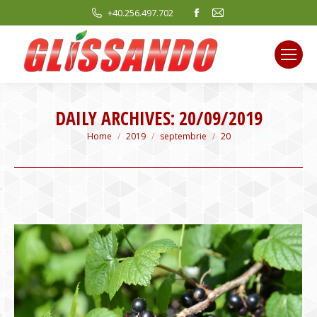
Facebook
Mail
+40.256.497.702
page
page
opens
opens
in
in
new
new
window
window
DAILY ARCHIVES:
20/09/2019
You are here:
Home
2019
septembrie
20