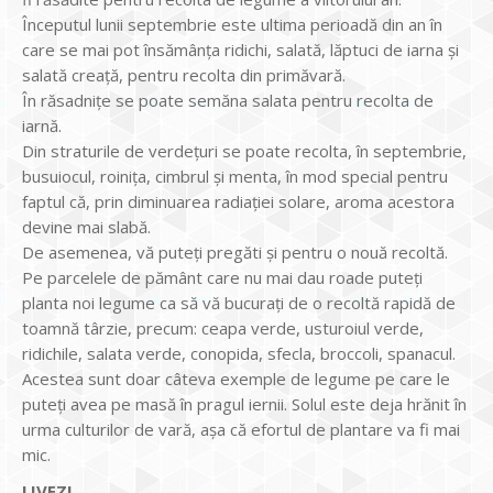
Începutul lunii septembrie este ultima perioadă din an în
care se mai pot însămânța ridichi, salată, lăptuci de iarna și
salată creață, pentru recolta din primăvară.
În răsadnițe se poate semăna salata pentru recolta de
iarnă.
Din straturile de verdețuri se poate recolta, în septembrie,
busuiocul, roinița, cimbrul și menta, în mod special pentru
faptul că, prin diminuarea radiației solare, aroma acestora
devine mai slabă.
De asemenea, vă puteți pregăti și pentru o nouă recoltă.
Pe parcelele de pământ care nu mai dau roade puteți
planta noi legume ca să vă bucurați de o recoltă rapidă de
toamnă târzie, precum: ceapa verde, usturoiul verde,
ridichile, salata verde, conopida, sfecla, broccoli, spanacul.
Acestea sunt doar câteva exemple de legume pe care le
puteți avea pe masă în pragul iernii. Solul este deja hrănit în
urma culturilor de vară, așa că efortul de plantare va fi mai
mic.
LIVEZI