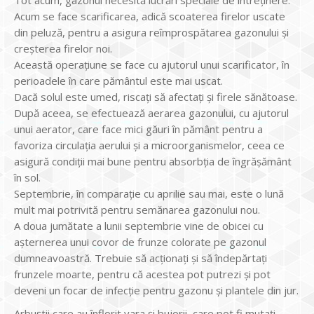
Tot acum, gazonul necesită lucrări speciale de întreținere.
Acum se face scarificarea, adică scoaterea firelor uscate
din peluză, pentru a asigura reîmprospătarea gazonului și
creșterea firelor noi.
Această operațiune se face cu ajutorul unui scarificator, în
perioadele în care pământul este mai uscat.
Dacă solul este umed, riscați să afectați și firele sănătoase.
După aceea, se efectuează aerarea gazonului, cu ajutorul
unui aerator, care face mici găuri în pământ pentru a
favoriza circulația aerului și a microorganismelor, ceea ce
asigură condiții mai bune pentru absorbția de îngrășământ
în sol.
Septembrie, în comparație cu aprilie sau mai, este o lună
mult mai potrivită pentru semănarea gazonului nou.
A doua jumătate a lunii septembrie vine de obicei cu
așternerea unui covor de frunze colorate pe gazonul
dumneavoastră. Trebuie să acționați și să îndepărtați
frunzele moarte, pentru că acestea pot putrezi și pot
deveni un focar de infecție pentru gazonu și plantele din jur.
Arbuștii care au înflorit vara și bujorii, care pot fi mutați