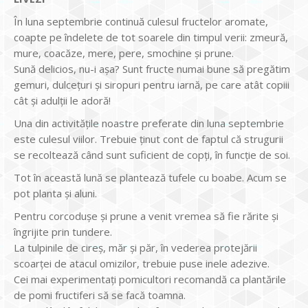
În luna septembrie continuă culesul fructelor aromate,
coapte pe îndelete de tot soarele din timpul verii: zmeură,
mure, coacăze, mere, pere, smochine și prune.
Sună delicios, nu-i așa? Sunt fructe numai bune să pregătim
gemuri, dulcețuri și siropuri pentru iarnă, pe care atât copiii
cât și adulții le adoră!
Una din activitățile noastre preferate din luna septembrie
este culesul viilor. Trebuie ținut cont de faptul că strugurii
se recoltează când sunt suficient de copți, în funcție de soi.
Tot în această lună se plantează tufele cu boabe. Acum se
pot planta și aluni.
Pentru corcodușe și prune a venit vremea să fie rărite și
îngrijite prin tundere.
La tulpinile de cireș, măr și păr, în vederea protejării
scoarței de atacul omizilor, trebuie puse inele adezive.
Cei mai experimentați pomicultori recomandă ca plantările
de pomi fructiferi să se facă toamna.