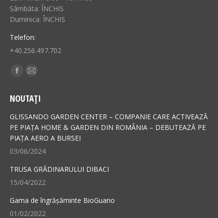
Sâmbăta: ÎNCHIS
Duminica: ÎNCHIS
Telefon:
+40.256.497.702
Find us on:
Facebook
Mail
page
page
NOUTAȚI
opens
opens
in
in
GLISSANDO GARDEN CENTER – COMPANIE CARE ACTIVEAZĂ
new
new
PE PIAȚA HOME & GARDEN DIN ROMÂNIA – DEBUTEAZĂ PE
PIAȚA AERO A BURSEI
window
window
03/06/2024
TRUSA GRĂDINARULUI DIBACI
15/04/2022
Gama de îngrășăminte BioGuano
01/02/2022