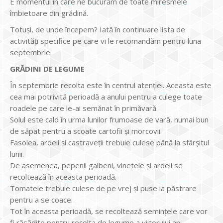
E momentul în care ne bucurăm de toate miresmele
îmbietoare din grădină.
Totuși, de unde începem? Iată în continuare lista de
activități specifice pe care vi le recomandăm pentru luna
septembrie.
GRĂDINI DE LEGUME
În septembrie recolta este în centrul atenției. Aceasta este
cea mai potrivită perioadă a anului pentru a culege toate
roadele pe care le-ai semănat în primăvară.
Solul este cald în urma lunilor frumoase de vară, numai bun
de săpat pentru a scoate cartofii și morcovii.
Fasolea, ardeii și castraveții trebuie culese până la sfârșitul
lunii.
De asemenea, pepenii galbeni, vinetele și ardeii se
recoltează în aceasta perioadă.
Tomatele trebuie culese de pe vrej și puse la păstrare
pentru a se coace.
Tot în aceasta perioadă, se recoltează semințele care vor
fi răsădite pentru recolta de legume a viitorului an.