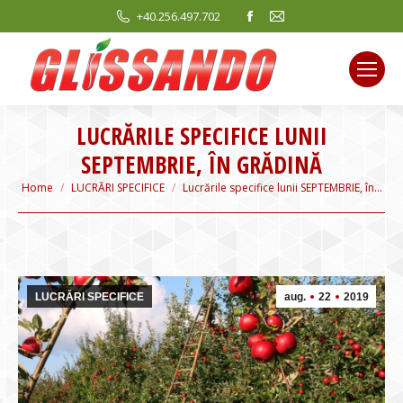
Facebook
Mail
+40.256.497.702
page
page
opens
opens
in
in
new
new
LUCRĂRILE SPECIFICE LUNII
window
window
SEPTEMBRIE, ÎN GRĂDINĂ
You are here:
Home
LUCRĂRI SPECIFICE
Lucrările specifice lunii SEPTEMBRIE, în…
LUCRĂRI SPECIFICE
aug.
22
2019