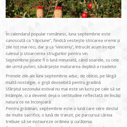
În calendarul popular românesc, luna septembrie este
cunoscută ca “răpciune”, fiindcă vestește stricarea vremii și
zile tot mai reci, dar și ca “viniceriu”, întrucât acum începe
culesul și stoarcerea strugurilor pentru vin.
Septembrie poate fi o lună minunată, când soarele, cu cele
din urmă puteri, săvârșește maturarea deplină a roadelor.
Primele zile ale lunii septembrie aduc, de obicei, pe lângă
multă nostalgie, o grijă deosebită pentru gradină.
Sfârșitul sezonului estival nu mai este un lucru pe cale să se
întâmple, ci a devenit deja o certitudine reflectată de însăși
natura ce ne înconjoară.
Pentru grădinari, septembrie este o lună care cere destul
de multe sacrificii, o lună de tranzit, pe parcursul căreia
trebuie să se instaureze ordinea și curățenia.