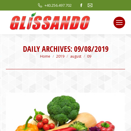
Facebook
Mail
+40.256.497.702
page
page
opens
opens
in
in
new
new
window
window
DAILY ARCHIVES:
09/08/2019
You are here:
Home
2019
august
09