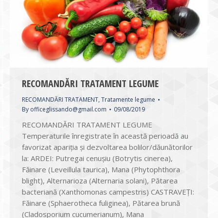
RECOMANDĂRI TRATAMENT LEGUME
RECOMANDĂRI TRATAMENT
,
Tratamente legume
By
officeglissando@gmail.com
09/08/2019
RECOMANDĂRI TRATAMENT LEGUME
Temperaturile înregistrate în această perioadă au
favorizat apariţia şi dezvoltarea bolilor/dăunătorilor
la: ARDEI: Putregai cenuşiu (Botrytis cinerea),
Făinare (Leveillula taurica), Mana (Phytophthora
blight), Alternarioza (Alternaria solani), Pătarea
bacteriană (Xanthomonas campestris) CASTRAVEŢI:
Făinare (Sphaerotheca fuliginea), Pătarea brună
(Cladosporium cucumerianum), Mana