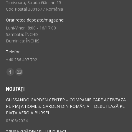
Timișoara, Strada Gării nr. 15
Cod Poștal 300167 / România
Orar rețea depozite/magazine:
Luni-Vineri: 8:00 - 16/17:00
Sâmbăta: ÎNCHIS
Duminica: ÎNCHIS
Telefon:
+40.256.497.702
Find us on:
Facebook
Mail
page
page
NOUTAȚI
opens
opens
in
in
GLISSANDO GARDEN CENTER – COMPANIE CARE ACTIVEAZĂ
new
new
PE PIAȚA HOME & GARDEN DIN ROMÂNIA – DEBUTEAZĂ PE
PIAȚA AERO A BURSEI
window
window
03/06/2024
TRUSA GRĂDINARULUI DIBACI