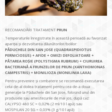
RECOMANDĂRI TRATAMENT
PRUN
Temperaturile înregistrate în această perioadă au favorizat
apariția şi dezvoltarea dăunătorilor/bolilor:
PĂDUCHELE DIN SAN JOSE (QUADRASPIDIOTUS
PERNICIOSUS) + AFIDE + OMIZI DEFOLIATOARE +
PĂTAREA ROȘIE (POLYSTIGMA RUBRUM) + CIURUIREA
BACTERIANĂ A FRUNZELOR DE PRUN (XANTHOMONAS
CAMPESTRIS) + MONILIOZA (MONILINIA LAXA)
Pentru prevenire și combatere se recomandă executarea
celui de-al doilea tratament pentru cea de-a doua
generație la Păduchele din San Jose, folosind unul din
produsele sau amestecurile de mai jos, după caz:
CALYPSO 480 SC = 0,02% (2 ml/10 l apă) sau
MOSPILAN 20 SG = 0,03% (3 g/10 l apă)