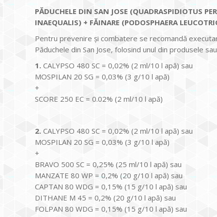
PĂDUCHELE DIN SAN JOSE (QUADRASPIDIOTUS PERN
INAEQUALIS) + FĂINARE (PODOSPHAERA LEUCOTRIC
Pentru prevenire şi combatere se recomandă executarea
Păduchele din San Jose, folosind unul din produsele sa
1.
CALYPSO 480 SC = 0,02% (2 ml/10 l apă) sau
MOSPILAN 20 SG = 0,03% (3 g/10 l apă)
+
SCORE 250 EC = 0.02% (2 ml/10 l apă)
2.
CALYPSO 480 SC = 0,02% (2 ml/10 l apă) sau
MOSPILAN 20 SG = 0,03% (3 g/10 l apă)
+
BRAVO 500 SC = 0,25% (25 ml/10 l apă) sau
MANZATE 80 WP = 0,2% (20 g/10 l apă) sau
CAPTAN 80 WDG = 0,15% (15 g/10 l apă) sau
DITHANE M 45 = 0,2% (20 g/10 l apă) sau
FOLPAN 80 WDG = 0,15% (15 g/10 l apă) sau