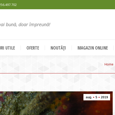
256.497.702
mai bună, doar împreună!
RI UTILE
OFERTE
NOUTĂȚI
MAGAZIN ONLINE
You a
Home
aug.
5
2019