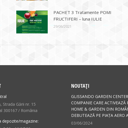
PACHET 3 Tratamente POMI
FRUCTIFERI – luna IULIE
29/06/2021
T
NOUTAȚI
tral
GLISSANDO GARDEN CENTER
COMPANIE CARE ACTIVEAZĂ 
 Strada Gării nr. 15
HOME & GARDEN DIN ROMÂN
al 300167 / România
DEBUTEAZĂ PE PIAȚA AERO A
a depozite/magazine:
03/06/2024