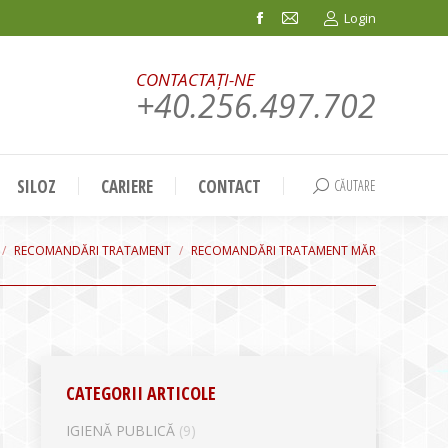
Login
Facebook
Mail
page
page
CONTACTAȚI-NE
opens
opens
+40.256.497.702
in
in
new
new
window
window
SILOZ
CARIERE
CONTACT
CĂUTARE
Search:
re here:
RECOMANDĂRI TRATAMENT
RECOMANDĂRI TRATAMENT MĂR
CATEGORII ARTICOLE
IGIENĂ PUBLICĂ
(9)