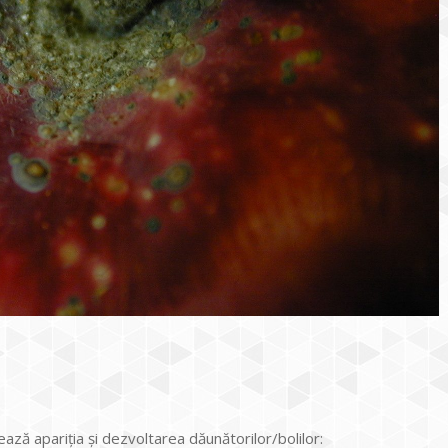
ază apariția şi dezvoltarea dăunătorilor/bolilor: