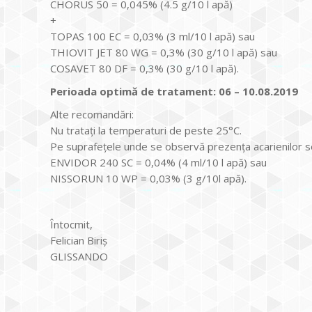
CHORUS 50 = 0,045% (4.5 g/10 l apă)
+
TOPAS 100 EC = 0,03% (3 ml/10 l apă) sau
THIOVIT JET 80 WG = 0,3% (30 g/10 l apă) sau
COSAVET 80 DF = 0,3% (30 g/10 l apă).
Perioada optimă de tratament: 06 – 10.08.2019
Alte recomandări:
Nu trataţi la temperaturi de peste 25°C.
Pe suprafeţele unde se observă prezenţa acarienilor se v
ENVIDOR 240 SC = 0,04% (4 ml/10 l apă) sau
NISSORUN 10 WP = 0,03% (3 g/10l apă).
Întocmit,
Felician Biriș
GLISSANDO