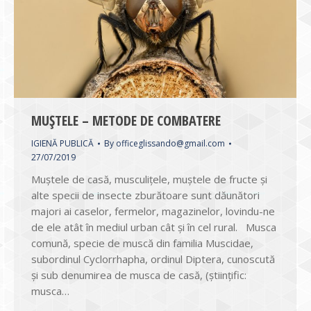
MUȘTELE – METODE DE COMBATERE
IGIENĂ PUBLICĂ
By
officeglissando@gmail.com
27/07/2019
Muștele de casă, musculițele, muștele de fructe și
alte specii de insecte zburătoare sunt dăunători
majori ai caselor, fermelor, magazinelor, lovindu-ne
de ele atât în mediul urban cât și în cel rural. Musca
comună, specie de muscă din familia Muscidae,
subordinul Cyclorrhapha, ordinul Diptera, cunoscută
și sub denumirea de musca de casă, (științific:
musca…