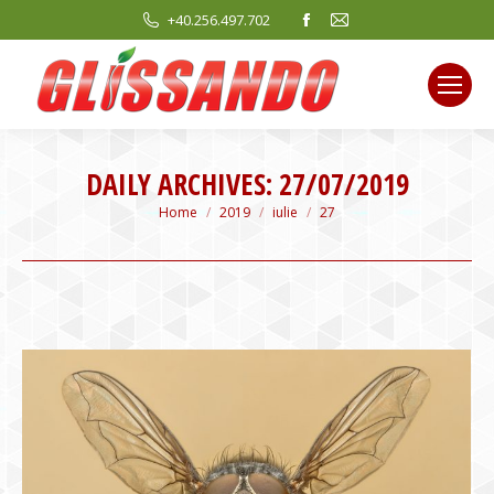
Facebook
Mail
+40.256.497.702
page
page
opens
opens
in
in
new
new
window
window
DAILY ARCHIVES:
27/07/2019
You are here:
Home
2019
iulie
27