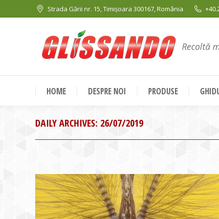
Strada Gării nr. 15, Timișoara 300167, România
+40.
Recoltă 
HOME
DESPRE NOI
PRODUSE
GHIDU
DAILY ARCHIVES:
26/07/2019