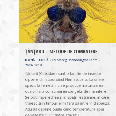
ȚÂNȚARII – METODE DE COMBATERE
IGIENĂ PUBLICĂ
By
officeglissando@gmail.com
26/07/2019
Țânțarii (Culicidae) sunt o familie de insecte
diptere din subordinul Nematocera. La unele
specii, la femelă, nu se produce maturizarea
ouălor fără consumarea sângelui de mamifere.
Se pot împerechea și în spații restrânse, în care
trăiesc și în timpul iernii fără să intre în diapauză.
Adultul depune ouăle când temperatura apei
depășește 10°C (între sfârșitul…