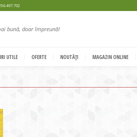
256.497.702
mai bună, doar împreună!
RI UTILE
OFERTE
NOUTĂȚI
MAGAZIN ONLINE