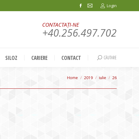
Login
Facebook
Mail
page
page
CONTACTAȚI-NE
opens
opens
+40.256.497.702
in
in
new
new
window
window
SILOZ
CARIERE
CONTACT
CĂUTARE
Search:
You are here:
Home
2019
iulie
26