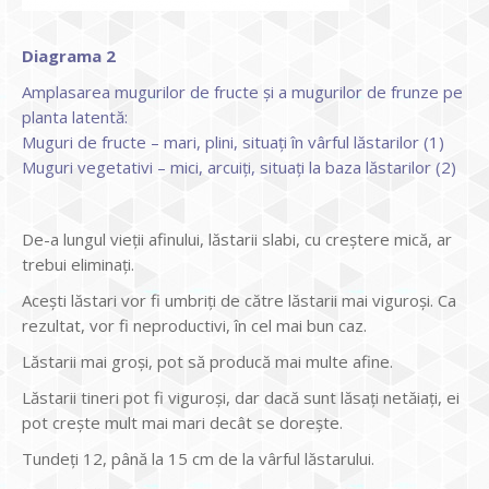
Diagrama 2
Amplasarea mugurilor de fructe și a mugurilor de frunze pe
planta latentă:
Muguri de fructe – mari, plini, situați în vârful lăstarilor (1)
Muguri vegetativi – mici, arcuiți, situați la baza lăstarilor (2)
De-a lungul vieții afinului, lăstarii slabi, cu creștere mică, ar
trebui eliminați.
Acești lăstari vor fi umbriți de către lăstarii mai viguroși. Ca
rezultat, vor fi neproductivi, în cel mai bun caz.
Lăstarii mai groși, pot să producă mai multe afine.
Lăstarii tineri pot fi viguroși, dar dacă sunt lăsați netăiați, ei
pot crește mult mai mari decât se dorește.
Tundeți 12, până la 15 cm de la vârful lăstarului.