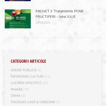
PACHET 3 Tratamente POMI
FRUCTIFERI – luna IULIE
29/06/2021
CATEGORII ARTICOLE
IGIENĂ PUBLICĂ
(9)
ÎNFIINȚARE CULTURI
(15)
LUCRĂRI SPECIFICE
(22)
Noutăți
(15)
Oferte
(3)
PRODUSE CASĂ ȘI GRĂDINĂ
(7)