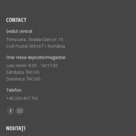
CONTACT
Sediul central
Timișoara, Strada Gării nr. 15
Cod Poștal 300167 / România
Orar rețea depozite/magazine:
Luni-Vineri: 8:00 - 16/17:00
Sâmbăta: ÎNCHIS
Duminica: ÎNCHIS
Telefon:
+40.256.497.702
Find us on:
Facebook
Mail
page
page
NOUTAȚI
opens
opens