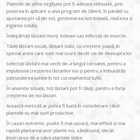
Plantele de afine neglijate pot fi adesea reînviate, prin
punerea în aplicare a unui program de tăiere, în paralel cu
ajustarea pH-ul din sol, gestionarea nutrițională, mulcirea și
irigarea solului.
Îndepărtați lăstarii morți, bolnavi sau infectați de insecte.
Tăiați lăstarii uscați, lăstarii slabi, cu creștere joasă, în
special aceia care sunt mai scurți decât cei de deasupra lor.
Selectați lăstarii mai vechi de-a lungul coroanei, pentru a
impulsiona creșterea lăstarilor noi și pentru a îmbunătăți
pătrunderea luminii în tot coronamentul tufei.
În anumite situații, toți lăstarii pot fi tăiați, pentru a forța
creșterea de noi lăstari.
Această metodă ar putea fi luată în considerare când
plantele nu mai sunt productive.
În cazuri extreme, poate fi mai ușoară, mai ieftină și mai
rapidă plantarea unor plante noi, sănătoase, decât
încercarea de a salva plantele slabe.