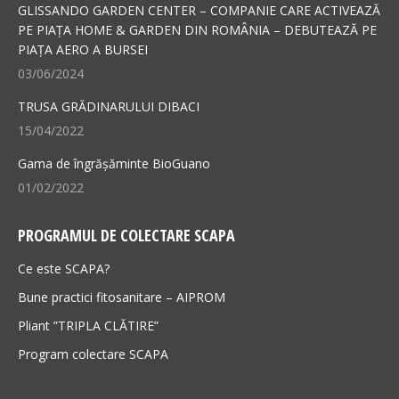
in
in
GLISSANDO GARDEN CENTER – COMPANIE CARE ACTIVEAZĂ
new
new
PE PIAȚA HOME & GARDEN DIN ROMÂNIA – DEBUTEAZĂ PE
PIAȚA AERO A BURSEI
window
window
03/06/2024
TRUSA GRĂDINARULUI DIBACI
15/04/2022
Gama de îngrășăminte BioGuano
01/02/2022
PROGRAMUL DE COLECTARE SCAPA
Ce este SCAPA?
Bune practici fitosanitare – AIPROM
Pliant ”TRIPLA CLĂTIRE”
Program colectare SCAPA